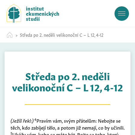
S
institut
k
ekumenických
i
studií
p
t
Středa po 2. neděli velikonoční C – L 12, 4-12
o
c
o
n
t
Středa po 2. neděli
e
n
velikonoční C – L 12, 4-12
t
4
(Ježíš řekl:)
Pravím vám, svým přátelům: Nebojte se
těch, kdo zabíjejí tělo, a potom již nemají, co by učinili.
5
Ukážu vám, koho se máte bát. Bojte se toho, který