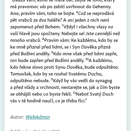
má pravomoc
vás
po zabití uvrhnout do Gehenny.
6
Ano, pravím vám, toho se bojte.
Což se neprodává
pět vrabců za dva haléře? A
ani
jeden z nich není
7
zapomenut před Bohem.
Vždyť i všechny vlasy
na
vaší hlavě jsou spočteny. Nebojte se! Jste cennější než
8
mnoho vrabců.
Pravím vám: Ke každému, kdo by se
ke mně přiznal před lidmi, se i Syn člověka přizná
9
před Božími anděly.
Kdo mne však před lidmi zapře,
10
ten
bude zapřen před Božími anděly.
A každému,
kdo řekne slovo proti Synu člověka, bude odpuštěno.
Tomuvšak, kdo by se rouhal Svatému Duchu,
11
odpuštěno nebude.
Když by vás vedli do synagog
a před vlády a vrchnosti, nestarejte se, jak a čím byste
12
se obhájili nebo co byste řekli.
Neboť Svatý Duch
vás v té hodině naučí, co je třeba říci.“
Autor:
WebAdmin
Publikováno:
31. května 2020