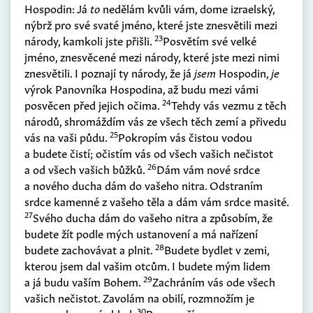
Hospodin: Já
to
nedělám kvůli vám, dome izraelský,
nýbrž pro své svaté jméno, které jste znesvětili mezi
23
národy, kamkoli jste přišli.
Posvětím své velké
jméno, znesvěcené mezi národy, které jste mezi nimi
znesvětili. I poznají ty národy, že já
jsem
Hospodin,
je
výrok Panovníka Hospodina, až budu mezi vámi
24
posvěcen před jejich očima.
Tehdy vás vezmu z těch
národů, shromáždím vás ze všech těch zemí a přivedu
25
vás na vaši půdu.
Pokropím vás čistou vodou
a budete čistí; očistím vás od všech vašich nečistot
26
a od všech vašich bůžků.
Dám vám nové srdce
a nového ducha dám do vašeho nitra. Odstraním
srdce kamenné z vašeho těla a dám vám srdce masité.
27
Svého ducha dám do vašeho nitra a způsobím, že
budete žít podle mých ustanovení a má nařízení
28
budete zachovávat a plnit.
Budete bydlet v zemi,
kterou jsem dal vašim otcům. I budete mým lidem
29
a já budu vaším Bohem.
Zachráním vás ode všech
vašich nečistot. Zavolám na obilí, rozmnožím je
30