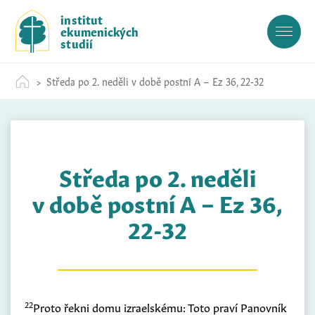
S
institut
k
ekumenických
i
studií
p
t
Středa po 2. neděli v době postní A – Ez 36, 22-32
o
c
o
n
t
Středa po 2. neděli
e
n
v době postní A – Ez 36,
t
22-32
22
Proto řekni domu izraelskému: Toto praví Panovník