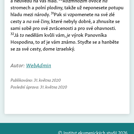
a neuvedu na vás hlad.
Rozmnožím ovoce
na
stromech a polní plodiny, takže už neponesete potupu
31
hladu mezi národy.
Pak si vzpomenete na své zlé
cesty a
na
své činy, které nebyly dobré, a zhnusíte se
sami sobě pro své zvrácenosti a pro své ohavnosti.
32
Já
to
nedělám kvůli vám,
je
výrok Panovníka
Hospodina, to ať je vám známo. Styďte se a hanběte
se za své cesty, dome izraelský.
Autor:
WebAdmin
Publikováno:
31. května 2020
Poslední úprava:
31. května 2020
© Institut ekumenických studií 2026