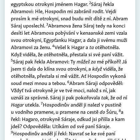
2
egyptskou otrokyni jménem Hagar.
Sáraj řekla
Abramovi: Hle, Hospodin mi zabránil rodit. Vejdi
prosím k mé otrokyni, snad budu mít dítě z ní. Abram
3
Sáraj uposlechl.
Abramova žena Sáraj tedy na konci
desíti let Abramova pobývání v kenaanské zemi vzala
svou otrokyni, Egypťanku Hagar, a dala ji svému muži
4
Abramovi za ženu.
Vešel k Hagar a
ta
otěhotněla.
Když viděla, že otěhotněla, přestala si své paní vážit.
5
Sáraj pak řekla Abramovi: Ty
můžeš za
mé příkoří! Já
jsem ti dala do klína svou otrokyni, a
když
viděla, že
otěhotněla, přestala si mě vážit. Ať Hospodin vykoná
6
soud mezi mnou a tebou.
Abram Sáraji odpověděl:
Vždyť tvá otrokyně
je
ve tvé moci, nalož s ní, jak
uznáš za správné. Sáraj ji pak pokořovala
tak
, že od ní
7
Hagar
utekla.
Hospodinův anděl ji nalezl v pustině
8
u vodního pramene, u pramene na cestě
do
Šúru,
a
řekl: Hagaro, otrokyně Sáraje, odkud jsi přišla a kam
jdeš? Odpověděla: Utíkám od své paní Sáraje.
9
Hospodinův anděl jí řekl: Navrať se ke své paní
10