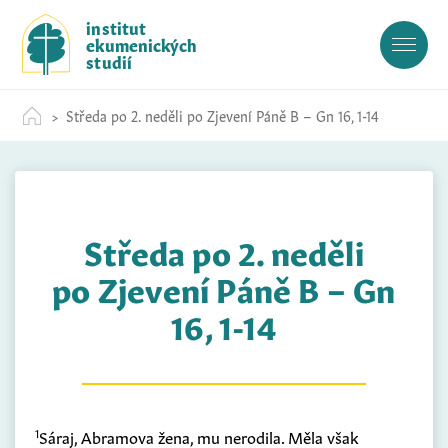
S
institut
k
ekumenických
i
studií
p
t
Středa po 2. neděli po Zjevení Páně B – Gn 16, 1-14
o
c
o
n
t
Středa po 2. neděli
e
n
po Zjevení Páně B – Gn
t
16, 1-14
1
Sáraj, Abramova žena, mu nerodila. Měla však