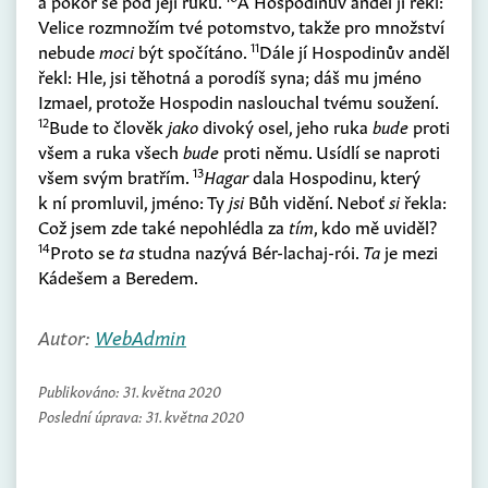
a pokoř se pod její ruku.
A Hospodinův anděl jí řekl:
Velice rozmnožím tvé potomstvo, takže pro množství
11
nebude
moci
být spočítáno.
Dále jí Hospodinův anděl
řekl: Hle, jsi těhotná a porodíš syna; dáš mu jméno
Izmael, protože Hospodin naslouchal tvému soužení.
12
Bude to člověk
jako
divoký osel, jeho ruka
bude
proti
všem a ruka všech
bude
proti němu. Usídlí se naproti
13
všem svým bratřím.
Hagar
dala Hospodinu, který
k ní promluvil, jméno: Ty
jsi
Bůh vidění. Neboť
si
řekla:
Což jsem zde také nepohlédla za
tím
, kdo mě uviděl?
14
Proto se
ta
studna nazývá Bér-lachaj-rói.
Ta
je mezi
Kádešem a Beredem.
Autor:
WebAdmin
Publikováno:
31. května 2020
Poslední úprava:
31. května 2020