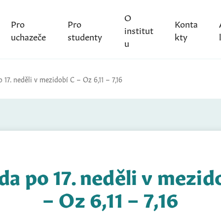
O
Pro
Pro
Konta
institut
uchazeče
studenty
kty
u
 17. neděli v mezidobí C – Oz 6,11 – 7,16
da po 17. neděli v mezid
– Oz 6,11 – 7,16