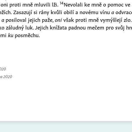
14
 oni proti mně mluvili lži.
Nevolali ke mně o pomoc ve s
ožích. Zasazují si rány kvůli obilí a novému vínu
a
odvrace
l
a
posiloval jejich paže,
oni
však proti mně vymýšlejí zlo
ko záludný luk. Jejich knížata padnou mečem pro svůj hn
emi
ku
posměchu.
2020
na 2020