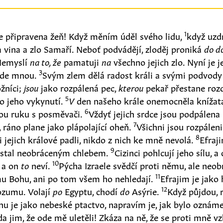
1
 je připravena žeň! Když měním úděl svého lidu,
když uzdr
 vina a zlo Samaří. Neboť podvádějí, zloděj proniká
do d
Nemyslí
na to, že
pamatuji
na
všechno jejich zlo. Nyní je j
3
řede mnou.
Svým zlem dělá radost králi a svými podvody
žníci;
jsou
jako rozpálená pec,
kterou
pekař přestane roz
5
do jeho vykynutí.
V
den našeho krále onemocněla knížat
6
ou ruku s posměvači.
Vždyť jejich srdce jsou podpálena l
7
, ráno plane jako plápolající oheň.
Všichni jsou rozpáleni
8
i jejich králové padli, nikdo z nich ke mně nevolá.
Efraj
9
e stal neobráceným chlebem.
Cizinci pohlcují jeho sílu, a
10
, a on
to
neví.
Pýcha Izraele svědčí proti němu, ale neobr
11
u Bohu, ani po tom všem ho nehledají.
Efrajim je jako 
12
ozumu. Volají
po
Egyptu, chodí
do
Asýrie.
Když půjdou, 
hnu je jako nebeské ptactvo, napravím je, jak bylo oznáme
a jim, že ode mě uletěli! Zkáza na ně, že se proti mně vz