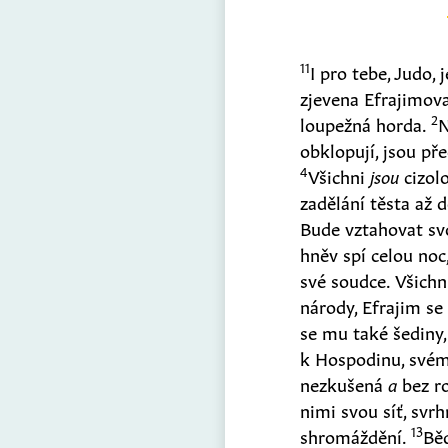
11
I pro tebe, Judo,
zjevena Efrajimova
2
loupežná horda.
obklopují, jsou p
4
Všichni
jsou
cizolo
zadělání těsta až 
Bude vztahovat sv
hněv spí celou noc
své soudce. Všichn
národy, Efrajim s
se mu také šediny
k Hospodinu, svém
nezkušená
a
bez r
nimi svou síť, svr
13
shromáždění.
Běd