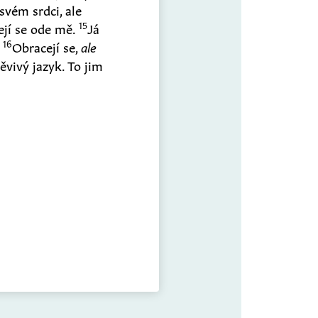
vém srdci, ale
15
jí se ode mě.
Já
16
.
Obracejí se,
ale
ěvivý jazyk. To jim