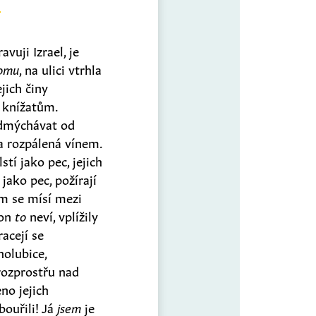
avuji Izrael, je
omu
, na ulici vtrhla
ejich činy
 knížatům.
dmýchávat od
a rozpálená vínem.
stí jako pec, jejich
 jako pec, požírají
im se mísí mezi
 on
to
neví, vplížily
acejí se
holubice,
rozprostřu nad
no jejich
bouřili! Já
jsem
je