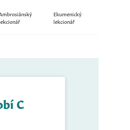
Ambrosiánský
Ekumenický
lekcionář
lekcionář
obí C