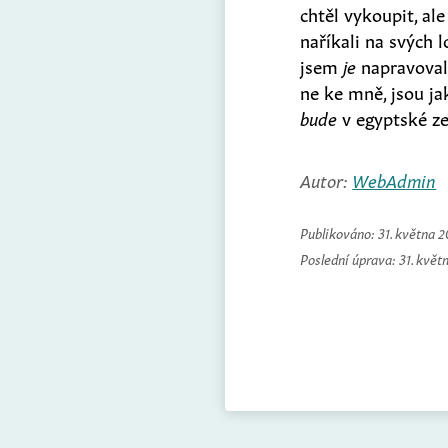
chtěl vykoupit, ale
naříkali na svých l
jsem
je
napravova
ne ke mně, jsou ja
bude
v egyptské z
Autor:
WebAdmin
Publikováno:
31. května 
Poslední úprava:
31. květ