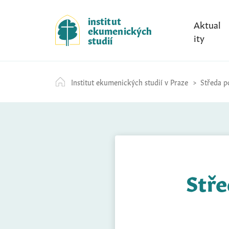
S
k
institut
Aktual
ekumenických
i
ity
studií
p
t
o
Institut ekumenických studií v Praze
Středa po
c
o
n
t
e
n
t
Stře