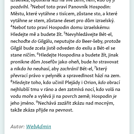
3
pozdvihl.
Neboť toto praví Panovník Hospodin:
Městu, které vytáhne
s
tisícem, zůstane sto, a které
vytáhne
se
stem, zůstane deset pro dům izraelský.
4
Neboť toto praví Hospodin domu izraelskému:
5
Hledejte mě a budete žít.
Nevyhledávejte Bét-el,
nechoďte
do
Gilgálu, neputujte
do
Beer-šeby, protože
Gilgál bude zcela jistě odveden do exilu a Bét-el se
6
stane ničím.
Hledejte Hospodina a budete žít, jinak
pronikne dům Josefův jako oheň, bude
ho
stravovat
7
a nikdo
ho
neuhasí, aby
zachránil
Bét-el,
který
převrací právo v pelyněk a spravedlnost hází na zem.
8
Hledejte
toho, kdo učinil Plejády i Orion,
kdo
obrací
nejhlubší tmu v ráno a den zatmívá nocí, kdo volá na
vodu moře a vylévá ji na povrch země; Hospodin
je
9
jeho jméno.
Nechává zazářit zkázu nad mocným,
takže zkáza přijde na pevnost.
Autor:
WebAdmin