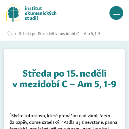
S
institut
k
ekumenických
i
studií
p
t
Středa po 15. neděli v mezidobí C – Am 5, 1-9
o
c
o
n
t
Středa po 15. neděli
e
n
v mezidobí C – Am 5, 1-9
t
1
Slyšte toto slovo, které pronáším nad vámi,
tento
2
žalozpěv, dome izraelský:
Padla
a
již nevstane, panna
izraelská, opuštěná leží na své zemi, ne
ní
, kdo by ji