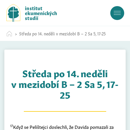
S
institut
k
ekumenických
i
studií
p
t
Středa po 14. neděli v mezidobí B – 2 Sa 5, 17-25
o
c
o
n
t
Středa po 14. neděli
e
n
v mezidobí B – 2 Sa 5, 17-
t
25
17
Když se Pelištejci doslechli, že Davida pomazali za