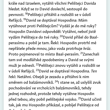
krále nad Izraelem, vytáhli všichni Pelištejci Davida
hledat. Když se
to
David doslechl, sestoupil do
18
pevnosti.
Pelištejci přitáhli a rozložili se v údolí
19
Refájců.
David se doptával Hospodina: Mám
vytáhnout proti Pelištejcům? Vydáš je do mé ruky?
Hospodin Davidovi odpověděl: Vytáhni, neboť jistě
20
vydám Pelištejce do tvé ruky.
David přišel do Baal-
perasímu a pobil je tam. Řekl: Hospodin protrhl mé
nepřátele přede mnou, jako voda protrhuje
hráz
.
21
Proto pojmenoval to místo Baal-perasím.
Zanechali
tam své modlářské zpodobeniny a David se svými
22
muži je odnesli.
Pelištejci znovu vytáhli a rozložili se
23
v údolí Refájců.
David se doptával Hospodina.
Ten
řekl: Netáhni. Obejdi je zezadu a přitáhni k nim
24
směrem od balzámovníků.
I stane se, až uslyšíš zvuk
pochodování ve vrcholcích balzámovníků, tehdy
jednej rozhodně, protože tehdy vytáhne Hospodin
25
před tebou, aby pobil pelištejské vojsko.
David učinil
tak, jak mu Hospodin přikázal, a pobíjel Pelištejce od