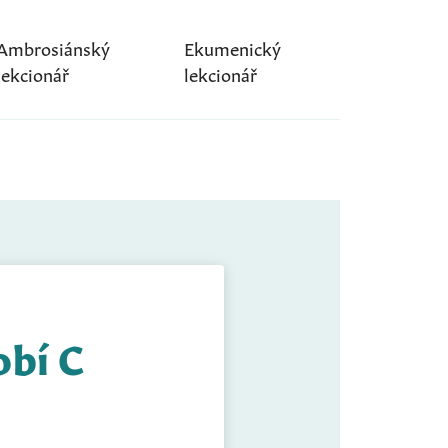
Ambrosiánský
Ekumenický
lekcionář
lekcionář
obí C