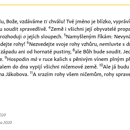
lu, Bože, vzdáváme
ti
chválu! Tvé jméno je blízko, vypráv
4
u soudit spravedlivě.
Země i všichni její obyvatelé prop
5
 rozhoduji
o
jejích sloupech.
Namyšleným říkám: Nevynáš
6
dejte rohy!
Nezvedejte svoje rohy vzhůru,
ne
mluvte s dr
8
 západu ani od hornaté pustiny,
ale Bůh bude soudit. Je
9
e.
Hospodin
má
v ruce kalich s pěnivým vínem plným p
10
alem do dna vypijí všichni ničemové země.
Ale já budu
11
ha Jákobova.
A srazím rohy všem ničemům, rohy sprav
2020
na 2020