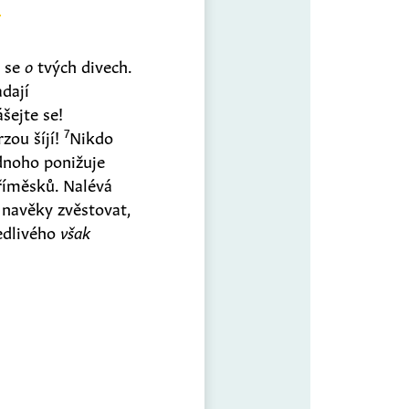
í se
o
tvých divech.
adají
ejte se!
7
zou šíjí!
Nikdo
dnoho ponižuje
říměsků. Nalévá
 navěky zvěstovat,
edlivého
však