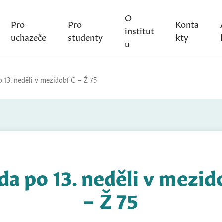
O
Pro
Pro
Konta
institut
uchazeče
studenty
kty
u
 13. neděli v mezidobí C – Ž 75
da po 13. neděli v mezid
– Ž 75