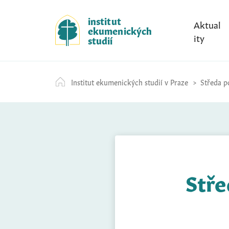
S
k
institut
Aktual
ekumenických
i
ity
studií
p
t
o
Institut ekumenických studií v Praze
Středa po
c
o
n
t
e
n
t
Stře