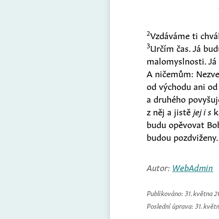
2
Vzdáváme ti chvá
3
Určím čas. Já bud
malomyslnosti. Já
A ničemům: Nezve
od východu ani od
a druhého povyšuj
z něj a jistě
jej i s
k
budu opěvovat Bo
budou pozdviženy.
Autor:
WebAdmin
Publikováno:
31. května 
Poslední úprava:
31. květ