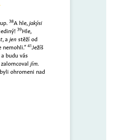
38
tup.
A hle,
jakýsi
39
 jediný!
Hle,
st
, a
jen
stěží od
41
le nemohli.“
Ježíš
 a budu vás
a zalomcoval
jím
.
 byli ohromeni nad