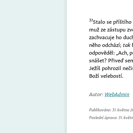
37
Stalo se příštího
muž ze zástupu zvo
zachvacuje ho duc
něho odchází;
tak
odpověděl: „Ach, p
snášet? Přiveď se
Ježíš pohrozil neči
Boží velebostí.
Autor:
WebAdmin
Publikováno:
31. května 
Poslední úprava:
31. květ