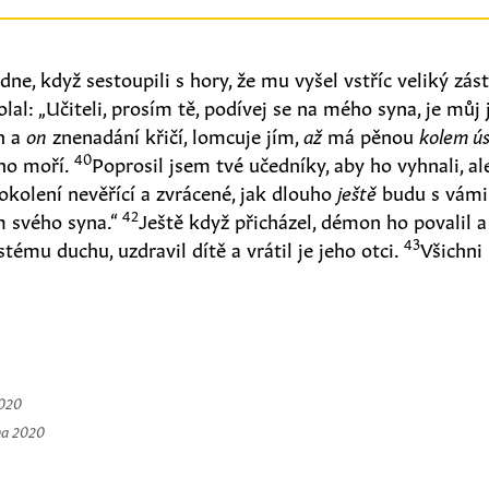
 dne, když sestoupili s hory, že mu vyšel vstříc veliký zás
lal: „Učiteli, prosím tě, podívej se na mého syna, je můj
h a
on
znenadání křičí, lomcuje jím,
až
má pěnou
kolem ú
40
ho moří.
Poprosil jsem tvé učedníky, aby ho vyhnali, a
okolení nevěřící a zvrácené, jak dlouho
ještě
budu s vámi
42
m svého syna.“
Ještě když přicházel, démon ho povalil 
43
stému duchu, uzdravil dítě a vrátil je jeho otci.
Všichni
2020
na 2020