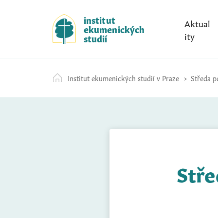
S
k
institut
Aktual
ekumenických
i
ity
studií
p
t
o
Institut ekumenických studií v Praze
Středa po
c
o
n
t
e
n
t
Stře