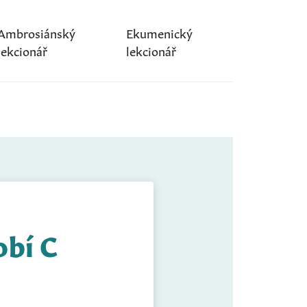
Ambrosiánský
Ekumenický
lekcionář
lekcionář
obí C