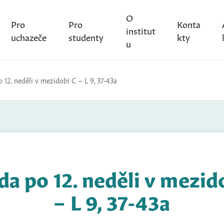
O
Pro
Pro
Konta
institut
uchazeče
studenty
kty
u
 12. neděli v mezidobí C – L 9, 37-43a
da po 12. neděli v mezid
– L 9, 37-43a