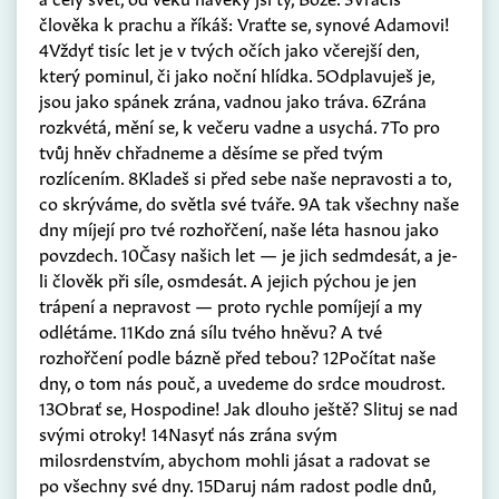
člověka k prachu a říkáš: Vraťte se, synové Adamovi!
4Vždyť tisíc let je v tvých očích jako včerejší den,
který pominul, či jako noční hlídka. 5Odplavuješ je,
jsou jako spánek zrána, vadnou jako tráva. 6Zrána
rozkvétá, mění se, k večeru vadne a usychá. 7To pro
tvůj hněv chřadneme a děsíme se před tvým
rozlícením. 8Kladeš si před sebe naše nepravosti a to,
co skrýváme, do světla své tváře. 9A tak všechny naše
dny míjejí pro tvé rozhořčení, naše léta hasnou jako
povzdech. 10Časy našich let — je jich sedmdesát, a je-
li člověk při síle, osmdesát. A jejich pýchou je jen
trápení a nepravost — proto rychle pomíjejí a my
odlétáme. 11Kdo zná sílu tvého hněvu? A tvé
rozhořčení podle bázně před tebou? 12Počítat naše
dny, o tom nás pouč, a uvedeme do srdce moudrost.
13Obrať se, Hospodine! Jak dlouho ještě? Slituj se nad
svými otroky! 14Nasyť nás zrána svým
milosrdenstvím, abychom mohli jásat a radovat se
po všechny své dny. 15Daruj nám radost podle dnů,