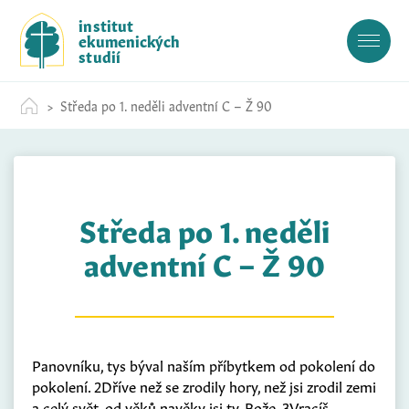
S
institut
k
ekumenických
i
studií
p
t
Středa po 1. neděli adventní C – Ž 90
o
c
o
n
t
Středa po 1. neděli
e
n
adventní C – Ž 90
t
Panovníku, tys býval naším příbytkem od pokolení do
pokolení. 2Dříve než se zrodily hory, než jsi zrodil zemi
a celý svět, od věků navěky jsi ty, Bože. 3Vracíš