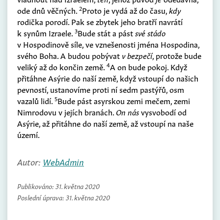
2
ode dnů věčných.
Proto je vydá až do času,
kdy
rodička porodí. Pak se zbytek jeho bratří navrátí
3
k synům Izraele.
Bude stát a pást
své stádo
v Hospodinově síle, ve vznešenosti jména Hospodina,
svého Boha. A budou pobývat
v bezpečí
, protože bude
4
veliký až do končin země.
A on bude pokoj. Když
přitáhne Asýrie do naší země, když vstoupí do našich
pevností, ustanovíme proti ní sedm pastýřů, osm
5
vazalů lidí.
Bude pást asyrskou zemi mečem, zemi
Nimrodovu v jejích branách.
On nás
vysvobodí od
Asýrie, až přitáhne do naší země, až vstoupí na naše
území.
Autor:
WebAdmin
Publikováno:
31. května 2020
Poslední úprava:
31. května 2020