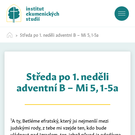
S
institut
k
ekumenických
i
studií
p
t
Středa po 1. neděli adventní B – Mi 5, 1-5a
o
c
o
n
t
Středa po 1. neděli
e
n
adventní B – Mi 5, 1-5a
t
1
A ty, Betléme efratský, který jsi nejmenší mezi
judskými rody, z tebe mi vzejde ten, kdo bude
vládnout nad Izraelem,
ten
, jehož původ
je
odedávna,