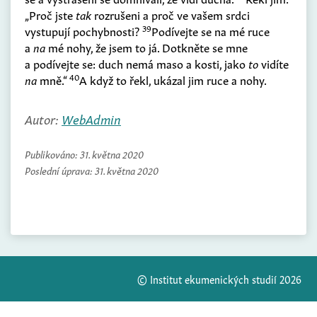
„Proč jste
tak
rozrušeni a proč ve vašem srdci
39
vystupují pochybnosti?
Podívejte se na mé ruce
a
na
mé nohy, že jsem to já. Dotkněte se mne
a podívejte se: duch nemá maso a kosti, jako
to
vidíte
40
na
mně.“
A když to řekl, ukázal jim ruce a nohy.
Autor:
WebAdmin
Publikováno:
31. května 2020
Poslední úprava:
31. května 2020
© Institut ekumenických studií 2026