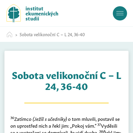
S
institut
k
ekumenických
i
studií
p
t
Sobota velikonoční C – L 24, 36-40
o
c
o
n
t
Sobota velikonoční C – L
e
n
24, 36-40
t
36
Zatímco
(Ježíš s učedníky)
o tom mluvili, postavil se
37
on uprostřed nich a řekl jim: „Pokoj vám.“
Vyděsili
38
se a vystrašeni se domnívali, že vidí ducha.
Řekl jim: