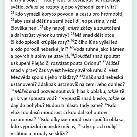
světlo,
odkud
se rozptyluje po východní zemi vítr?
25
Kdo vymezil koryto povodni a cestu pro hromobití,
26
aby seslal déšť na zemi bez lidí,
na
pustinu, v níž
27
člověka není,
aby napojil
místo
zkázy a zpustošení
28
a dal vzrůst výhonku trávy?
Má snad déšť otce
29
či kdo zplodil krůpěje rosy?
Z čího lůna vyšel led
30
a kdo porodil nebeské jíní?
Voda tuhne jako kámen
31
a povrch hlubiny se uzavírá.
Dokážeš
snad spoutat
32
uskupení Plejád či rozvázat pouta Orionu?
Můžeš
snad v pravý čas vyvést hvězdy zvěrokruhu či vést
33
Medvěda spolu s jeho mláďaty?
Znáš snad nebeská
ustanovení? Zdalipak ustanovíš na zemi Jeho dohled?
34
Můžeš
snad pozvednout svůj hlas k oblaku,
takže
tě
35
přikryje spousta vod?
Vypustíš snad blesky,
takže
se
36
dají do pohybu? Budou ti hlásit: Tady jsme?
Kdo
vložil do ibisů moudrost či kdo dal kohoutovi
37
rozumnost?
Kdo díky
své
moudrosti spočítá oblaka,
38
kdo vyprázdní nebeské měchy,
když prach odlijí
v slitinu a hroudy se sklíží?