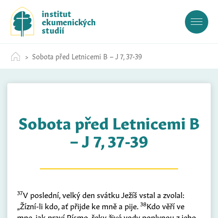
S
institut
k
ekumenických
i
studií
p
t
Sobota před Letnicemi B – J 7, 37-39
o
c
o
n
t
Sobota před Letnicemi B
e
n
– J 7, 37-39
t
37
V poslední, velký den svátku Ježíš vstal a zvolal:
38
„Žízní-li kdo, ať přijde ke mně a pije.
Kdo věří ve
mne, jak praví Písmo, řeky živé vody poplynou z jeho