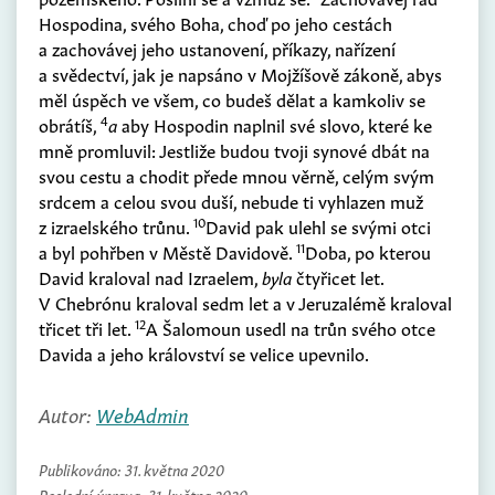
Hospodina, svého Boha, choď po jeho cestách
a zachovávej jeho ustanovení, příkazy, nařízení
a svědectví, jak je napsáno v Mojžíšově zákoně, abys
měl úspěch ve všem, co budeš dělat a kamkoliv se
4
obrátíš,
a
aby Hospodin naplnil své slovo, které ke
mně promluvil: Jestliže budou tvoji synové dbát na
svou cestu a chodit přede mnou věrně, celým svým
srdcem a celou svou duší, nebude ti vyhlazen muž
10
z izraelského trůnu.
David pak ulehl se svými otci
11
a byl pohřben v Městě Davidově.
Doba, po kterou
David kraloval nad Izraelem,
byla
čtyřicet let.
V Chebrónu kraloval sedm let a v Jeruzalémě kraloval
12
třicet tři let.
A Šalomoun usedl na trůn svého otce
Davida a jeho království se velice upevnilo.
Autor:
WebAdmin
Publikováno:
31. května 2020
Poslední úprava:
31. května 2020