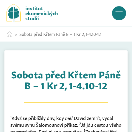
S
institut
k
ekumenických
i
studií
p
t
Sobota před Křtem Páně B – 1 Kr 2, 1-4.10-12
o
c
o
n
t
Sobota před Křtem Páně
e
n
B – 1 Kr 2, 1-4.10-12
t
1
Když se přiblížily dny, kdy
měl
David zemřít, vydal
2
svému synu Šalomounovi příkaz:
Já jdu cestou všeho
3
pozemského. Posilni se a vzmuž se.
Zachovávej řád