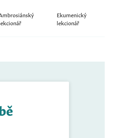
Ambrosiánský
Ekumenický
lekcionář
lekcionář
obě