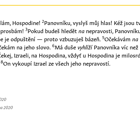
2
lám, Hospodine!
Panovníku, vyslyš můj hlas! Kéž jsou t
3
 prosbám!
Pokud budeš hledět
na
nepravosti, Panovník
5
be je odpuštění — proto vzbuzuješ bázeň.
Očekávám
na
6
čekám na jeho slovo.
Má duše
vyhlíží
Panovníka víc než s
Čekej, Izraeli, na Hospodina, vždyť u Hospodina je milosr
8
.
On vykoupí Izrael ze všech jeho nepravostí.
2020
na 2020