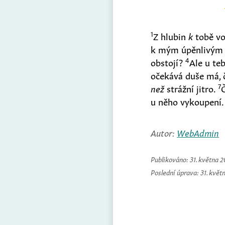
1
Z hlubin
k
tobě vo
k mým úpěnlivým
4
obstojí?
Ale u te
očekává duše má, 
7
než
strážní jitro.
u něho vykoupení
Autor:
WebAdmin
Publikováno:
31. května 
Poslední úprava:
31. květ