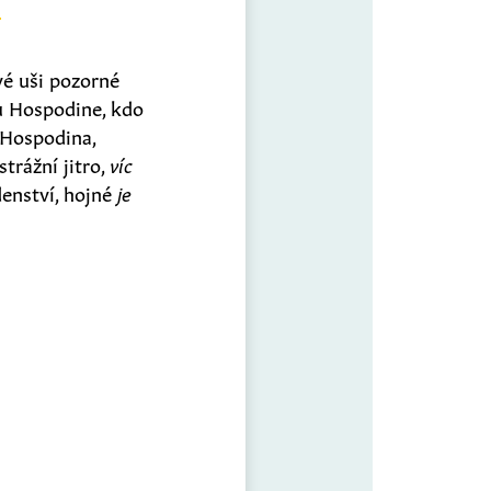
vé uši pozorné
u Hospodine, kdo
Hospodina,
trážní jitro,
víc
denství, hojné
je