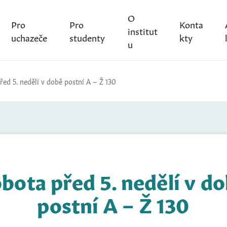
O
Pro
Pro
Konta
institut
uchazeče
studenty
kty
u
řed 5. nedělí v době postní A – Ž 130
bota před 5. nedělí v d
postní A – Ž 130