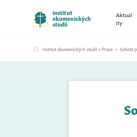
S
k
institut
Aktual
ekumenických
i
ity
studií
p
t
o
Institut ekumenických studií v Praze
Sobota p
c
o
n
t
e
n
t
So