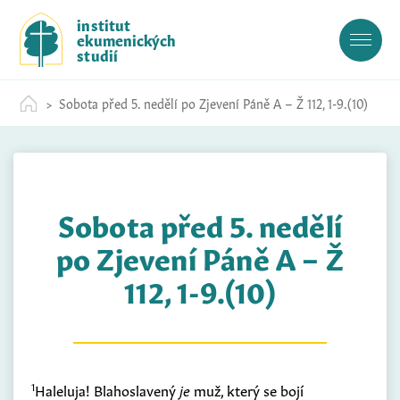
S
institut
k
ekumenických
i
studií
p
t
Sobota před 5. nedělí po Zjevení Páně A – Ž 112, 1-9.(10)
o
c
o
n
t
Sobota před 5. nedělí
e
n
po Zjevení Páně A – Ž
t
112, 1-9.(10)
1
Haleluja! Blahoslavený
je
muž, který se bojí