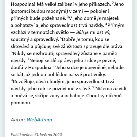
2
Hospodina! Má velké zalíbení v jeho příkazech.
Jeho
(
potomci budou mocnými
)
v zemi — pokolení
3
přímých bude požehnané.
V jeho domě
je
majetek
4
a bohatství a jeho spravedlnost trvá navždy.
Přímým
vzchází v temnotách světlo —
Bůh je
milostivý,
5
soucitný a spravedlivý.
Dobře
je
tomu, kdo se
slitovává a půjčuje; své záležitosti spravuje dle práva.
6
Nikdy se nezhroutí; spravedlivý zůstane v paměti
7
navždy.
Nebojí se zlé zprávy; jeho srdce
je
pevné,
8
doufá v Hospodina.
Jeho srdce je upevněné, nebude
se bát, až jednou pohlédne na své protivníky.
9
Rozděluje, dává chudým, jeho spravedlnost trvá
10
navždy, jeho roh se pozdvihne v slávě.
Ničema
to
vidí
a hněvá se, skřípe zuby a ochabuje. Choutky ničemů
pominou.
Autor:
WebAdmin
Publikováno:
31. května 2020