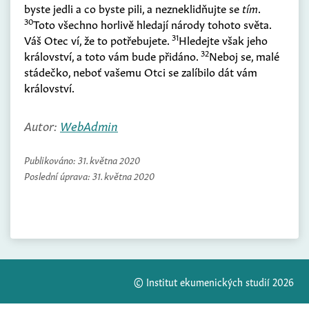
byste jedli a co byste pili, a nezneklidňujte se
tím
.
30
Toto všechno horlivě hledají národy tohoto světa.
31
Váš Otec ví, že to potřebujete.
Hledejte však jeho
32
království, a toto vám bude přidáno.
Neboj se, malé
stádečko, neboť vašemu Otci se zalíbilo dát vám
království.
Autor:
WebAdmin
Publikováno:
31. května 2020
Poslední úprava:
31. května 2020
© Institut ekumenických studií 2026