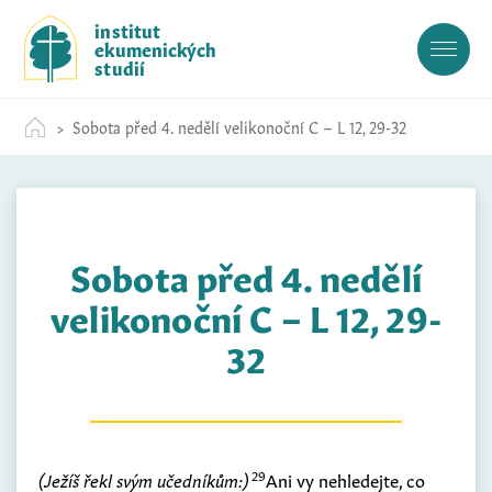
S
institut
k
ekumenických
i
studií
p
t
Sobota před 4. nedělí velikonoční C – L 12, 29-32
o
c
o
n
t
Sobota před 4. nedělí
e
n
velikonoční C – L 12, 29-
t
32
29
(Ježíš
řekl svým učedníkům:)
Ani vy nehledejte, co