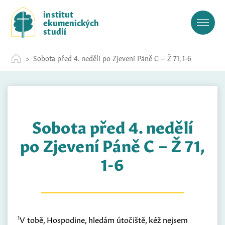
S
institut
k
ekumenických
i
studií
p
t
Sobota před 4. nedělí po Zjevení Páně C – Ž 71, 1-6
o
c
o
n
t
Sobota před 4. nedělí
e
n
po Zjevení Páně C – Ž 71,
t
1-6
1
V tobě, Hospodine, hledám útočiště, kéž nejsem