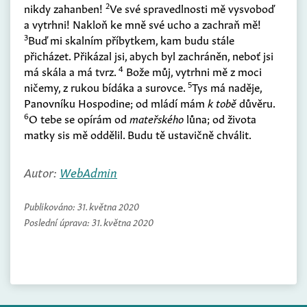
2
nikdy zahanben!
Ve své spravedlnosti mě vysvoboď
a vytrhni! Nakloň ke mně své ucho a zachraň mě!
3
Buď mi skalním příbytkem, kam budu stále
přicházet. Přikázal jsi, abych byl zachráněn, neboť jsi
4
má skála a má tvrz.
Bože můj, vytrhni mě z moci
5
ničemy, z rukou bídáka a surovce.
Tys má naděje,
Panovníku Hospodine; od mládí mám
k tobě
důvěru.
6
O tebe se opírám od
mateřského
lůna; od života
matky sis mě oddělil. Budu tě ustavičně chválit.
Autor:
WebAdmin
Publikováno:
31. května 2020
Poslední úprava:
31. května 2020