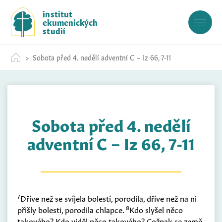
S
institut
k
ekumenických
i
studií
p
t
Sobota před 4. nedělí adventní C – Iz 66, 7-11
o
c
o
n
t
Sobota před 4. nedělí
e
n
adventní C – Iz 66, 7-11
t
7
Dříve než se svíjela bolestí, porodila, dříve než na ni
8
přišly bolesti, porodila chlapce.
Kdo slyšel něco
takového? Kdo viděl něco takového? Cožpak se země