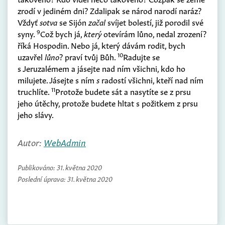
zrodí v jediném dni? Zdalipak se národ narodí naráz?
Vždyť
sotva
se Sijón
začal
svíjet bolestí, již porodil své
9
syny.
Což bych já,
který
otevírám lůno, nedal zrození?
říká Hospodin. Nebo já, který dávám rodit, bych
10
uzavřel
lůno
? praví tvůj Bůh.
Radujte se
s Jeruzalémem a jásejte nad ním všichni, kdo ho
milujete. Jásejte s ním
s
radostí všichni, kteří nad ním
11
truchlíte.
Protože budete sát a nasytíte se z prsu
jeho útěchy, protože budete hltat s požitkem z prsu
jeho slávy.
Autor:
WebAdmin
Publikováno:
31. května 2020
Poslední úprava:
31. května 2020