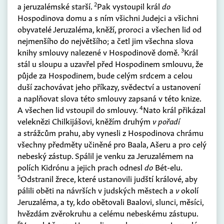
2
a jeruzalémské starší.
Pak vystoupil král
do
Hospodinova domu a s ním všichni Judejci a všichni
obyvatelé Jeruzaléma, kněží, proroci a všechen lid od
nejmenšího do největšího; a četl jim všechna slova
3
knihy smlouvy nalezené v Hospodinově domě.
Král
stál u sloupu a uzavřel před Hospodinem smlouvu, že
půjde za Hospodinem, bude celým srdcem a celou
duší zachovávat jeho příkazy, svědectví a ustanovení
a naplňovat slova této smlouvy zapsaná v této knize.
4
A všechen lid vstoupil do smlouvy.
Nato král přikázal
veleknězi Chilkijášovi, kněžím druhým
v pořadí
a strážcům prahu, aby vynesli z Hospodinova chrámu
všechny předměty učiněné pro Baala, Ašeru a pro celý
nebeský zástup. Spálil je venku za Jeruzalémem na
polích Kidrónu a jejich prach odnesl
do
Bét-elu.
5
Odstranil žrece, které ustanovili judští králové, aby
pálili oběti na návrších v judských městech a
v
okolí
Jeruzaléma, a ty, kdo obětovali Baalovi, slunci, měsíci,
hvězdám zvěrokruhu a celému nebeskému zástupu.
6