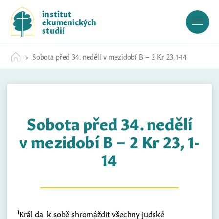
S
institut
k
ekumenických
i
studií
p
t
Sobota před 34. nedělí v mezidobí B – 2 Kr 23, 1-14
o
c
o
n
t
Sobota před 34. nedělí
e
n
v mezidobí B – 2 Kr 23, 1-
t
14
1
Král dal k sobě shromáždit všechny judské