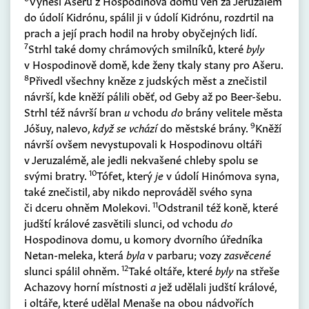
Vynesl Ašeru z Hospodinova domu ven za Jeruzalém
do údolí Kidrónu, spálil ji v údolí Kidrónu, rozdrtil na
prach a její prach hodil na hroby obyčejných lidí.
7
Strhl také domy chrámových smilníků, které
byly
v Hospodinově domě, kde ženy tkaly stany pro Ašeru.
8
Přivedl všechny kněze z judských měst a znečistil
návrší, kde kněží pálili oběť, od Geby až po Beer-šebu.
Strhl též návrší bran
u
vchodu
do
brány velitele města
9
Jóšuy, nalevo,
když se vchází
do městské brány.
Kněží
návrší ovšem nevystupovali k Hospodinovu oltáři
v Jeruzalémě, ale jedli nekvašené chleby spolu se
10
svými bratry.
Tófet, který
je
v údolí Hinómova syna,
také znečistil, aby nikdo neprováděl svého syna
11
či dceru ohněm Molekovi.
Odstranil též koně, které
judští králové zasvětili slunci, od vchodu
do
Hospodinova domu, u komory dvorního úředníka
Netan-meleka, která
byla
v parbaru; vozy
zasvěcené
12
slunci spálil ohněm.
Také oltáře, které
byly
na střeše
Achazovy horní místnosti
a
jež udělali judští králové,
i oltáře, které udělal Menaše na obou nádvořích