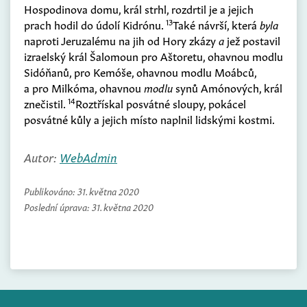
Hospodinova domu, král strhl, rozdrtil je a jejich
13
prach hodil do údolí Kidrónu.
Také návrší, která
byla
naproti Jeruzalému na jih od Hory zkázy
a
jež postavil
izraelský král Šalomoun pro Aštoretu, ohavnou modlu
Sidóňanů, pro Kemóše, ohavnou modlu Moábců,
a pro Milkóma, ohavnou
modlu
synů Amónových, král
14
znečistil.
Roztřískal posvátné sloupy, pokácel
posvátné kůly a jejich místo naplnil lidskými kostmi.
Autor:
WebAdmin
Publikováno:
31. května 2020
Poslední úprava:
31. května 2020