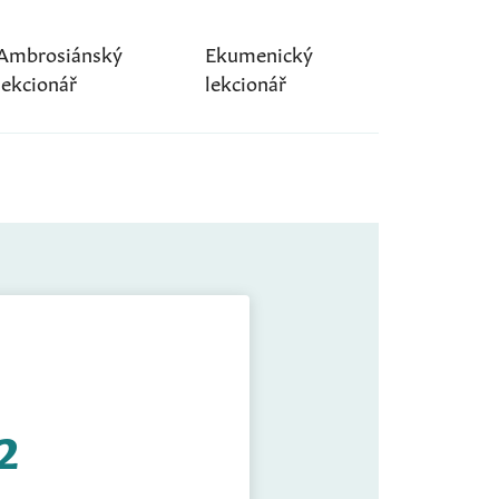
Ambrosiánský
Ekumenický
lekcionář
lekcionář
2