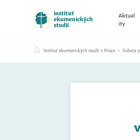
S
k
institut
Aktual
ekumenických
i
ity
studií
p
t
o
Institut ekumenických studií v Praze
Sobota př
c
o
n
t
e
n
t