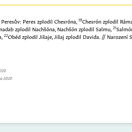
19
 Peresův: Peres zplodil Chesróna,
Chesrón zplodil Ráma
21
adab zplodil Nachšóna, Nachšón zplodil Salmu,
Salmón
22
a,
Obéd zplodil Jišaje, Jišaj zplodil Davida. // Narození
2020
na 2020