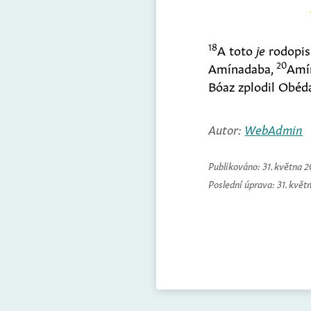
18
A toto
je
rodopis
20
Amínadaba,
Amín
Bóaz zplodil Obéd
Autor:
WebAdmin
Publikováno:
31. května 
Poslední úprava:
31. květ