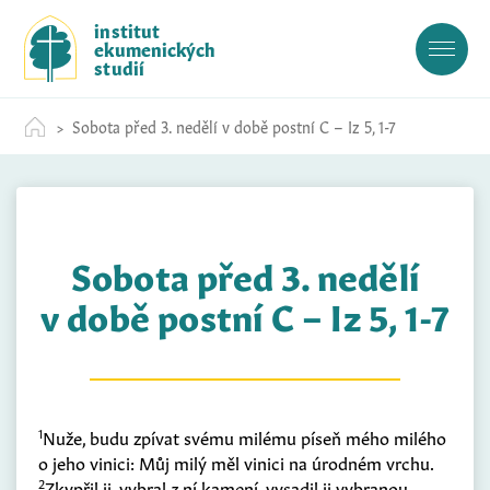
S
institut
k
ekumenických
i
studií
p
t
Sobota před 3. nedělí v době postní C – Iz 5, 1-7
o
c
o
n
t
Sobota před 3. nedělí
e
n
v době postní C – Iz 5, 1-7
t
1
Nuže, budu zpívat svému milému píseň mého milého
o jeho vinici: Můj milý měl vinici na úrodném vrchu.
2
Zkypřil ji, vybral
z
ní kamení, vysadil ji vybranou