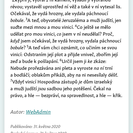
révou; vystavěl uprostřed ní věž a také v ní vytesal lis.
Očekával, že vydá hrozny, ale vydala páchnoucí
3
bobule
.
A teď, obyvatelé Jeruzaléma a muži judští, jen
4
suďte mezi mnou a mou vinicí.
Co ještě se mělo
udělat pro mou vinici,
co
jsem v ní neudělal? Proč,
když
jsem očekával, že vydá hrozny, vydala páchnoucí
5
bobule
?
A teď vám chci oznámit, co učiním se svou
vinicí: Odstraním její plot a přijde vniveč, zbořím její
6
zeď a bude k pošlapání.
Určil jsem ji
ke
zkáze:
Nebude prořezávána ani pleta a vyroste
na ní
trní
a bodláčí; oblakům přikáži, aby na ni nesesílaly déšť.
7
Vždyť vinicí Hospodina zástupů
je
dům izraelský
a muži judští
jsou
sadbou jeho potěšení. Čekal na
právo, a hle — bezpráví, na spravedlnost, a hle — křik.
Autor:
WebAdmin
Publikováno:
31. května 2020
Poslední úprava:
31. května 2020