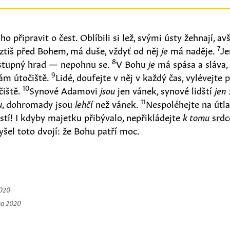
 ho připravit o čest. Oblíbili si lež, svými ústy žehnají, av
7
 ztiš před Bohem, má duše, vždyť od něj
je
má naděje.
J
8
ístupný hrad — nepohnu se.
V Bohu
je
má spása a sláva
9
ám útočiště.
Lidé, doufejte v něj v každý čas, vylévejte
10
čiště.
Synové Adamovi
jsou
jen vánek, synové lidští
jen
11
u
, dohromady jsou
lehčí
než vánek.
Nespoléhejte na útla
tí! I kdyby majetku přibývalo, nepřikládejte
k tomu
srdc
yšel toto dvojí: že Bohu patří moc.
2020
na 2020