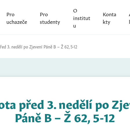
O
Pro
Pro
Konta
institut
uchazeče
studenty
kty
u
ed 3. nedělí po Zjevení Páně B – Ž 62, 5-12
ta před 3. nedělí po Zj
Páně B – Ž 62, 5-12