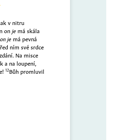
šak v nitru
en on
je
má skála
,
on je
má pevná
 před ním své srdce
zdání. Na misce
k a na loupení,
12
e!
Bůh promluvil