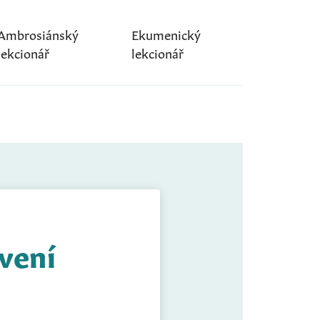
Ambrosiánský
Ekumenický
lekcionář
lekcionář
evení