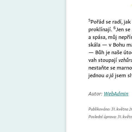
5
Pořád se radí, jak
6
proklínají.
Jen se
a spása, můj nepř
skála — v Bohu m
— Bůh je naše úto
vah stoupají
vzhůr
nestaňte se marnos
jednou
a já
jsem sl
Autor:
WebAdmin
Publikováno:
31. května 
Poslední úprava:
31. květ