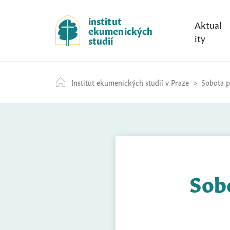
S
k
institut
Aktual
ekumenických
i
ity
studií
p
t
o
Institut ekumenických studií v Praze
Sobota př
c
o
n
t
e
n
t
Sobo