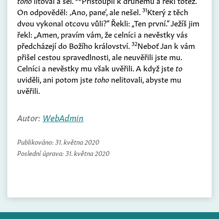
toho
litoval a šel.
Přistoupil k druhému a řekl totéž.
31
On odpověděl: ‚Ano, pane‘, ale nešel.
Který z těch
dvou vykonal otcovu vůli?“ Řekli: „Ten první.“ Ježíš jim
řekl: „Amen, pravím vám, že celníci a nevěstky vás
32
předcházejí do Božího království.
Neboť Jan k vám
přišel cestou spravedlnosti, ale neuvěřili jste mu.
Celníci a nevěstky mu však uvěřili. A když jste
to
uviděli, ani potom jste
toho
nelitovali, abyste mu
uvěřili.
Autor:
WebAdmin
Publikováno:
31. května 2020
Poslední úprava:
31. května 2020