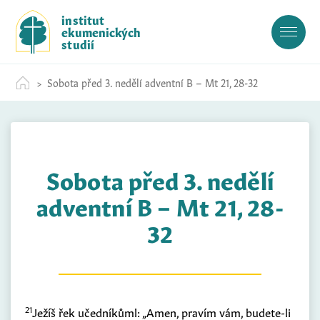
S
institut
k
ekumenických
i
studií
p
t
Sobota před 3. nedělí adventní B – Mt 21, 28-32
o
c
o
n
t
Sobota před 3. nedělí
e
n
adventní B – Mt 21, 28-
t
32
21
Ježíš řek učedníkůml: „Amen, pravím vám, budete-li