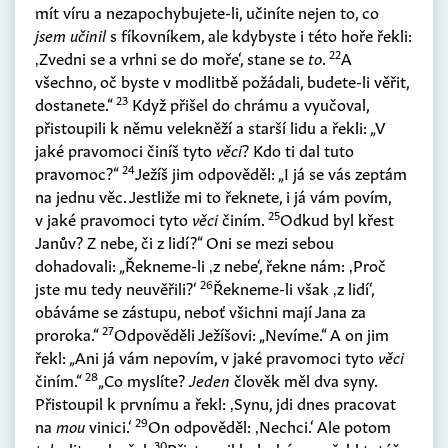
mít víru a nezapochybujete-li, učiníte nejen to, co
jsem učinil
s fíkovníkem, ale kdybyste i této hoře řekli:
22
‚Zvedni se a vrhni se do moře‘, stane se
to
.
A
všechno, oč byste v modlitbě požádali, budete-li věřit,
23
dostanete.“
Když přišel do chrámu a vyučoval,
přistoupili k němu velekněží a starší lidu a řekli: „V
jaké pravomoci činíš tyto
věci
? Kdo ti dal tuto
24
pravomoc?“
Ježíš jim odpověděl: „I já se vás zeptám
na jednu věc. Jestliže mi to řeknete, i já vám povím,
25
v jaké pravomoci tyto
věci
činím.
Odkud byl křest
Janův? Z nebe, či z lidí?“ Oni se mezi sebou
dohadovali: „Řekneme-li ‚z nebe‘, řekne nám: ‚Proč
26
jste mu tedy neuvěřili?‘
Řekneme-li však ‚z lidí‘,
obáváme se zástupu, neboť všichni mají Jana za
27
proroka.“
Odpověděli Ježíšovi: „Nevíme.“ A on jim
řekl: „Ani já vám nepovím, v jaké pravomoci tyto
věci
28
činím.“
„Co myslíte?
Jeden
člověk měl dva syny.
Přistoupil k prvnímu a řekl: ‚Synu, jdi dnes pracovat
29
na
mou
vinici.‘
On odpověděl: ‚Nechci.‘ Ale potom
30