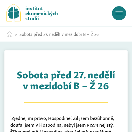
S
institut
k
ekumenických
i
studií
p
t
Sobota před 27. nedělí v mezidobí B – Ž 26
o
c
o
n
t
Sobota před 27. nedělí
e
n
v mezidobí B – Ž 26
t
1
Zjednej mi právo, Hospodine! Žil jsem bezúhonně,
doufal jsem v Hospodina, nebyl jsem
v tom
nejistý.
2
Zkoumej mě, Hospodine, zkoušej mě, prověř mé