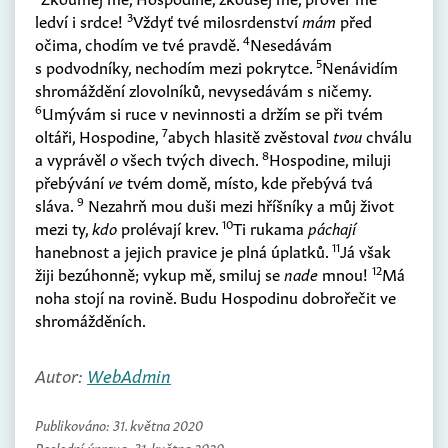
3
ledví i srdce!
Vždyť tvé milosrdenství
mám
před
4
očima, chodím ve tvé pravdě.
Nesedávám
5
s podvodníky, nechodím mezi pokrytce.
Nenávidím
shromáždění zlovolníků, nevysedávám s ničemy.
6
Umývám si ruce v nevinnosti a držím se při tvém
7
oltáři, Hospodine,
abych hlasitě zvěstoval
tvou
chválu
8
a vyprávěl
o
všech tvých divech.
Hospodine, miluji
přebývání
ve
tvém domě, místo, kde přebývá tvá
9
sláva.
Nezahrň mou duši mezi hříšníky a můj život
10
mezi ty,
kdo
prolévají krev.
Ti rukama
páchají
11
hanebnost a jejich pravice je plná úplatků.
Já však
12
žiji bezúhonně; vykup mě, smiluj se
nade
mnou!
Má
noha stojí na rovině. Budu Hospodinu dobrořečit ve
shromážděních.
Autor:
WebAdmin
Publikováno:
31. května 2020
Poslední úprava:
31. května 2020