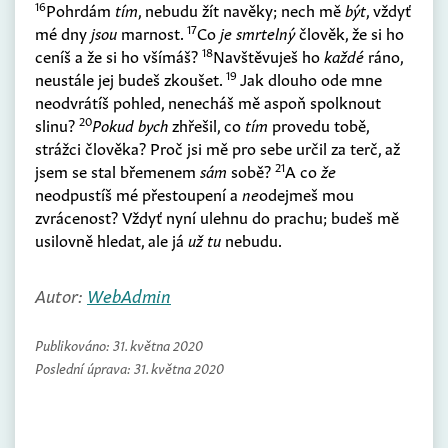
16
Pohrdám
tím
, nebudu žít navěky; nech mě
být
, vždyť
17
mé dny
jsou
marnost.
Co
je smrtelný
člověk, že si ho
18
ceníš a že si ho všímáš?
Navštěvuješ ho
každé
ráno,
19
neustále jej budeš zkoušet.
Jak dlouho ode mne
neodvrátíš pohled, nenecháš mě aspoň spolknout
20
slinu?
Pokud bych
zhřešil, co
tím
provedu tobě,
strážci člověka? Proč jsi mě pro sebe určil za terč, až
21
jsem se stal břemenem
sám
sobě?
A co
že
neodpustíš mé přestoupení a
ne
odejmeš mou
zvrácenost? Vždyť nyní ulehnu do prachu; budeš mě
usilovně hledat, ale já
už tu
nebudu.
Autor:
WebAdmin
Publikováno:
31. května 2020
Poslední úprava:
31. května 2020