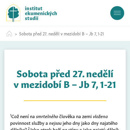
S
institut
k
ekumenických
i
studií
p
t
Sobota před 27. nedělí v mezidobí B – Jb 7, 1-21
o
c
o
n
t
Sobota před 27. nedělí
e
n
v mezidobí B – Jb 7, 1-21
t
1
Což není na
smrtelného
člověka na zemi
vložena
povinnost služby a
nejsou
jeho dny jako dny najatého
2
dělníka
?
Jako otrok baží
po
stínu a jako najatý
dělník