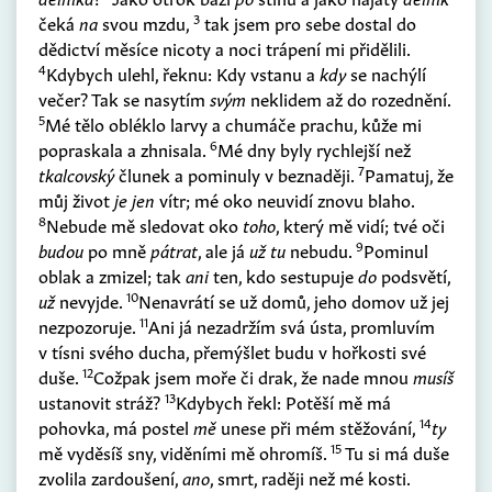
3
čeká
na
svou mzdu,
tak jsem pro sebe dostal do
dědictví měsíce nicoty a noci trápení mi přidělili.
4
Kdybych ulehl, řeknu: Kdy vstanu a
kdy
se nachýlí
večer? Tak se nasytím
svým
neklidem až do rozednění.
5
Mé tělo obléklo larvy a chumáče prachu, kůže mi
6
popraskala a zhnisala.
Mé dny byly rychlejší než
7
tkalcovský
člunek a pominuly v beznaději.
Pamatuj, že
můj život
je jen
vítr; mé oko neuvidí znovu blaho.
8
Nebude mě sledovat oko
toho
, který mě vidí; tvé oči
9
budou
po mně
pátrat
, ale já
už tu
nebudu.
Pominul
oblak a zmizel; tak
ani
ten, kdo sestupuje
do
podsvětí,
10
už
nevyjde.
Nenavrátí se už domů, jeho domov už jej
11
nezpozoruje.
Ani já nezadržím svá ústa, promluvím
v tísni svého ducha, přemýšlet budu v hořkosti své
12
duše.
Cožpak jsem moře či drak, že nade mnou
musíš
13
ustanovit stráž?
Kdybych řekl: Potěší mě má
14
pohovka, má postel
mě
unese při mém stěžování,
ty
15
mě vyděsíš sny, viděními mě ohromíš.
Tu si má duše
zvolila zardoušení,
ano
, smrt, raději než mé kosti.