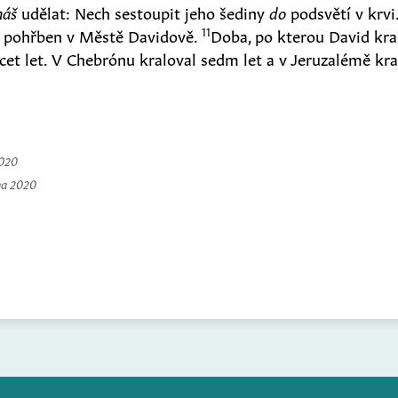
áš
udělat: Nech sestoupit jeho šediny
do
podsvětí v krvi
11
yl pohřben v Městě Davidově.
Doba, po kterou David kra
cet let. V Chebrónu kraloval sedm let a v Jeruzalémě kralo
2020
na 2020