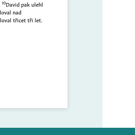
10
.
David pak ulehl
loval nad
val třicet tři let.