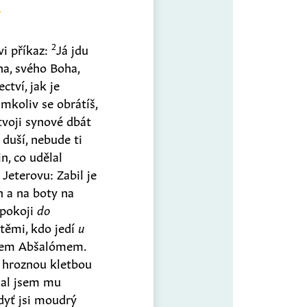
2
i příkaz:
Já jdu
a, svého Boha,
ctví, jak je
mkoliv se obrátíš,
tvoji synové dbát
duší, nebude ti
in, co udělal
Jeterovu: Zabil je
h a na boty na
 pokoji
do
 těmi, kdo jedí
u
atrem Abšalómem.
l hroznou kletbou
hal jsem mu
dyť jsi moudrý