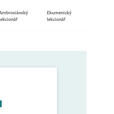
Ambrosiánský
Ekumenický
lekcionář
lekcionář
1