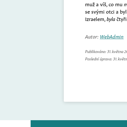
muž a víš, co mu
m
se svými otci a b
Izraelem,
byla
čtyři
Autor:
WebAdmin
Publikováno:
31. května 
Poslední úprava:
31. květ