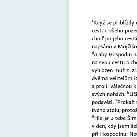
1
Když se přiblížily
cestou všeho poze
choď po jeho cestác
napsáno v Mojžíšov
4
a
aby Hospodin nap
na svou cestu a c
vyhlazen muž z iz
dvěma velitelům iz
a prolil válečnou 
6
svých nohách.
Uči
7
podsvětí.
Prokaž 
tvého stolu, proto
8
Hle,
je
u tebe Šime
v den, kdy jsem še
při Hospodinu: N