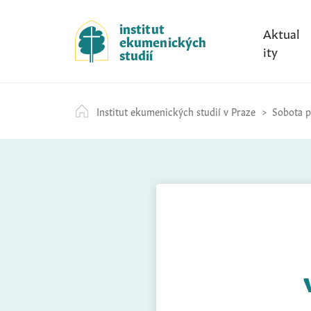
S
k
institut
Aktual
ekumenických
i
ity
studií
p
t
o
Institut ekumenických studií v Praze
Sobota př
c
o
n
t
e
n
t