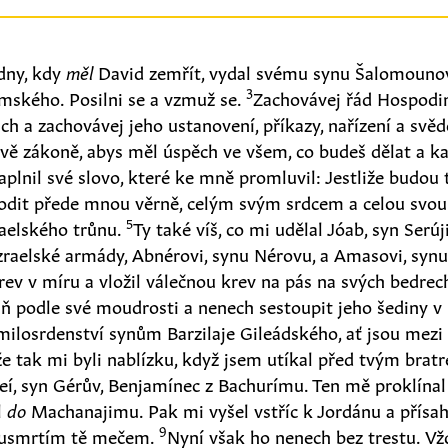
 dny, kdy
měl
David zemřít, vydal svému synu Šalomounov
3
mského. Posilni se a vzmuž se.
Zachovávej řád Hospodin
h a zachovávej jeho ustanovení, příkazy, nařízení a svěde
ě zákoně, abys měl úspěch ve všem, co budeš dělat a ka
lnil své slovo, které ke mně promluvil: Jestliže budou 
hodit přede mnou věrně, celým svým srdcem a celou svou 
5
raelského trůnu.
Ty také víš, co mi udělal Jóab, syn Serúj
raelské armády, Abnérovi, synu Nérovu, a Amasovi, synu 
krev v míru a vložil válečnou krev na pás na svých bedrec
ň podle své moudrosti a nenech sestoupit jeho šediny v
milosrdenství synům Barzilaje Gileádského, ať jsou mezi
že tak mi byli nablízku, když jsem utíkal před tvým br
í, syn Gérův, Benjamínec z Bachurímu. Ten mě proklína
l
do
Machanajimu. Pak mi vyšel vstříc k Jordánu a přísa
9
eusmrtím tě mečem.
Nyní však ho nenech bez trestu. Vž