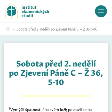
S
institut
k
ekumenických
i
studií
p
t
Sobota před 2. nedělí po Zjevení Páně C – Ž 36, 5-10
o
c
o
n
t
Sobota před 2. nedělí
e
n
po Zjevení Páně C – Ž 36,
t
5-10
5
Vymýšlí špatnosti
i
na svém loži; postavil se na