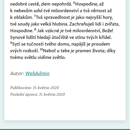
6
nedobré cestě, zlem nepohrdá.
Hospodine, až
k nebesům
sahá
tvé milosrdenství
a
tvá věrnost až
7
k oblakům.
Tvá spravedlnost
je
jako nejvyšší hory,
tvé soudy
jako
velká hlubina. Zachraňuješ lidi i zvířata,
8
Hospodine.
Jak vzácné
je
tvé milosrdenství, Bože!
Synové lidští hledají útočiště ve stínu tvých křídel.
9
Sytí se tučností tvého domu, napájíš je proudem
10
svých rozkoší.
Neboť u tebe
je
pramen života; díky
tvému světlu vidíme světlo.
Autor:
WebAdmin
Publikováno:
31. května 2020
Poslední úprava:
31. května 2020