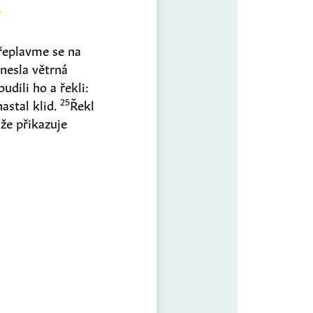
Přeplavme se na
snesla větrná
zbudili ho a řekli:
25
nastal klid.
Řekl
 že přikazuje