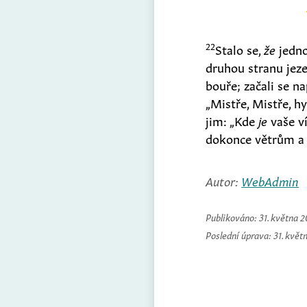
22
Stalo se,
že
jedno
druhou stranu jeze
bouře; začali se n
„Mistře, Mistře, hy
jim: „Kde
je
vaše ví
dokonce větrům a 
Autor:
WebAdmin
Publikováno:
31. května 
Poslední úprava:
31. květ