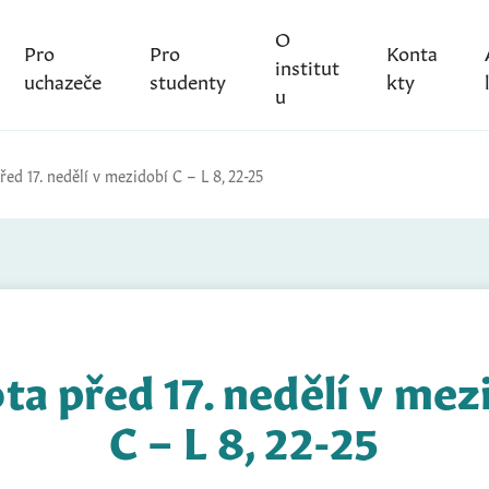
O
Pro
Pro
Konta
institut
uchazeče
studenty
kty
u
ed 17. nedělí v mezidobí C – L 8, 22-25
ta před 17. nedělí v mez
C – L 8, 22-25