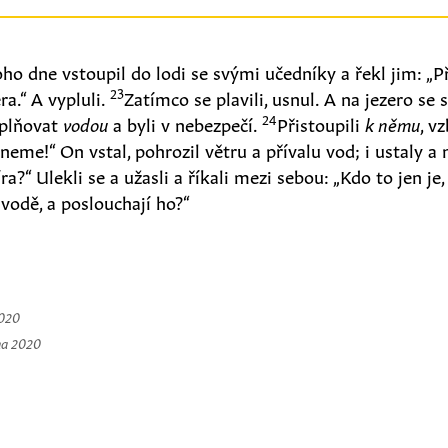
ho dne vstoupil do lodi se svými učedníky a řekl jim: „
23
ra.“ A vypluli.
Zatímco se plavili, usnul. A na jezero se 
24
aplňovat
vodou
a byli v nebezpečí.
Přistoupili
k němu
, v
neme!“ On vstal, pohrozil větru a přívalu vod; i ustaly a 
ra?“ Ulekli se a užasli a říkali mezi sebou: „Kdo to jen je,
vodě, a poslouchají ho?“
2020
na 2020