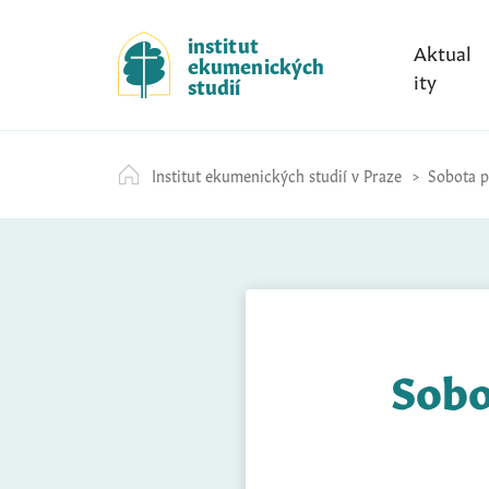
S
k
institut
Aktual
ekumenických
i
ity
studií
p
t
o
Institut ekumenických studií v Praze
Sobota př
c
o
n
t
e
n
t
Sobo