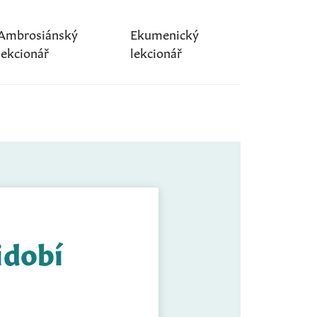
Ambrosiánský
Ekumenický
lekcionář
lekcionář
idobí