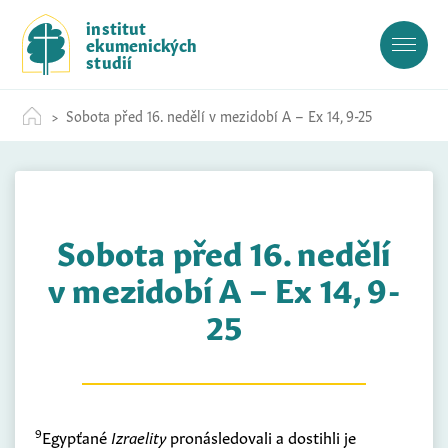
S
institut
k
ekumenických
i
studií
p
t
Sobota před 16. nedělí v mezidobí A – Ex 14, 9-25
o
c
o
n
t
Sobota před 16. nedělí
e
n
v mezidobí A – Ex 14, 9-
t
25
9
Egypťané
Izraelity
pronásledovali a dostihli je