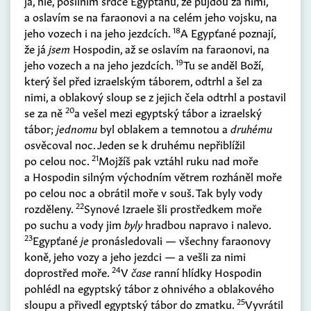
já, hle, posilním srdce Egypťanů, že půjdou za nimi,
a oslavím se na faraonovi a na celém jeho vojsku, na
18
jeho vozech i na jeho jezdcích.
A Egypťané poznají,
že já
jsem
Hospodin, až se oslavím na faraonovi, na
19
jeho vozech a na jeho jezdcích.
Tu se anděl Boží,
který šel před izraelským táborem, odtrhl a šel za
nimi, a oblakový sloup se z jejich čela odtrhl a postavil
20
se za ně
a vešel mezi egyptský tábor a izraelský
tábor;
jednomu
byl oblakem a temnotou a
druhému
osvěcoval noc. Jeden se k druhému nepřiblížil
21
po celou noc.
Mojžíš pak vztáhl ruku nad moře
a Hospodin silným východním větrem rozháněl moře
po celou noc a obrátil moře v souš. Tak byly vody
22
rozděleny.
Synové Izraele šli prostředkem moře
po suchu a vody jim
byly
hradbou napravo i nalevo.
23
Egypťané
je
pronásledovali — všechny faraonovy
koně, jeho vozy a jeho jezdci — a vešli za nimi
24
doprostřed moře.
V
čase
ranní hlídky Hospodin
pohlédl na egyptský tábor z ohnivého a oblakového
25
sloupu a přivedl egyptský tábor do zmatku.
Vyvrátil