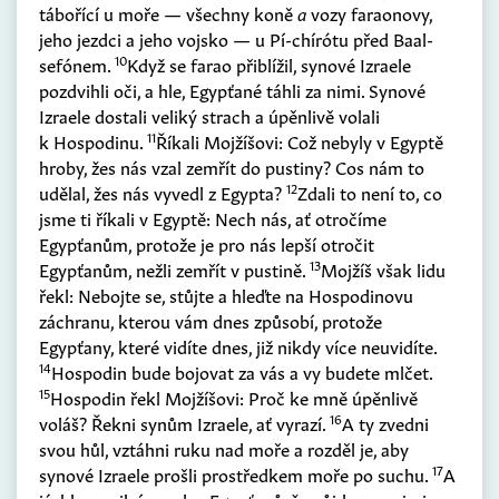
tábořící u moře — všechny koně
a
vozy faraonovy,
jeho jezdci a jeho vojsko — u Pí-chírótu před Baal-
10
sefónem.
Když se farao přiblížil, synové Izraele
pozdvihli oči, a hle, Egypťané táhli za nimi. Synové
Izraele dostali veliký strach a úpěnlivě volali
11
k Hospodinu.
Říkali Mojžíšovi: Což nebyly v Egyptě
hroby, žes nás vzal zemřít do pustiny? Cos nám to
12
udělal, žes nás vyvedl z Egypta?
Zdali to není to, co
jsme ti říkali v Egyptě: Nech nás, ať otročíme
Egypťanům, protože je pro nás lepší otročit
13
Egypťanům, nežli zemřít v pustině.
Mojžíš však lidu
řekl: Nebojte se, stůjte a hleďte na Hospodinovu
záchranu, kterou vám dnes způsobí, protože
Egypťany, které vidíte dnes, již nikdy více neuvidíte.
14
Hospodin bude bojovat za vás a vy budete mlčet.
15
Hospodin řekl Mojžíšovi: Proč ke mně úpěnlivě
16
voláš? Řekni synům Izraele, ať vyrazí.
A ty zvedni
svou hůl, vztáhni ruku nad moře a rozděl je, aby
17
synové Izraele prošli prostředkem moře po suchu.
A