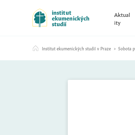
S
k
institut
Aktual
ekumenických
i
ity
studií
p
t
o
Institut ekumenických studií v Praze
Sobota p
c
o
n
t
e
n
t