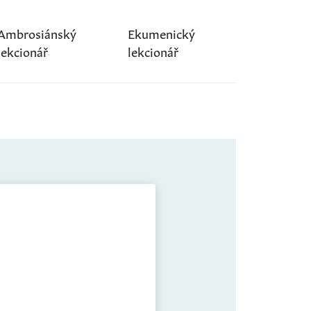
Ambrosiánský
Ekumenický
lekcionář
lekcionář