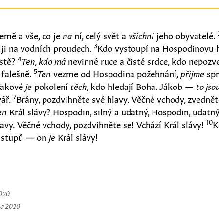
emě a vše, co je
na
ní, celý svět a
všichni
jeho obyvatelé.
3
 ji na vodních proudech.
Kdo vystoupí na Hospodinovu 
4
ístě?
Ten, kdo má
nevinné ruce a čisté srdce, kdo nepozv
5
 falešně.
Ten
vezme od Hospodina požehnání,
přijme
spr
Takové
je
pokolení
těch
, kdo hledají Boha. Jákob —
to jso
7
vář.
Brány, pozdvihněte své hlavy. Věčné vchody, zvedněte
ten
Král slávy? Hospodin, silný a udatný, Hospodin, udatný
10
avy. Věčné vchody, pozdvihněte se! Vchází Král slávy!
K
zástupů — on
je
Král slávy!
2020
na 2020