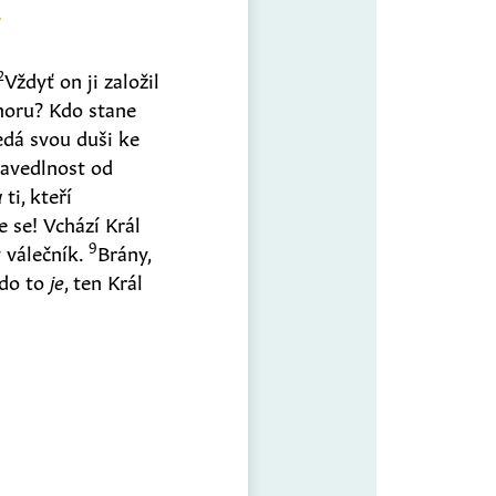
2
Vždyť on ji založil
horu? Kdo stane
edá svou duši ke
avedlnost od
u
ti, kteří
 se! Vchází Král
9
 válečník.
Brány,
do to
je
, ten Král