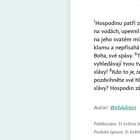
1
Hospodinu patří z
na vodách, upevnil
na jeho svatém m
klamu a nepřísahá
6
Boha, své spásy.
vyhledávají tvou t
8
slávy!
Kdo to
je, 
pozdvihněte své hl
slávy? Hospodin 
Autor:
WebAdmin
Publikováno:
31. května 
Poslední úprava:
31. květ