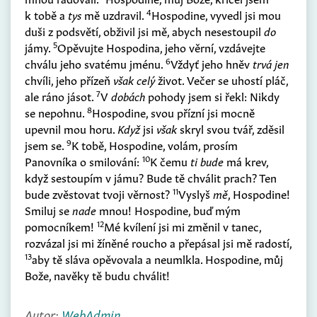
4
k tobě a
tys
mě uzdravil.
Hospodine, vyvedl jsi mou
duši z podsvětí, obživil jsi mě, abych nesestoupil
do
5
jámy.
Opěvujte Hospodina, jeho věrní, vzdávejte
6
chválu jeho svatému jménu.
Vždyť jeho hněv
trvá jen
chvíli, jeho přízeň
však celý
život. Večer se uhostí pláč,
7
ale ráno jásot.
V
dobách
pohody jsem si řekl: Nikdy
8
se nepohnu.
Hospodine, svou přízní jsi mocně
upevnil mou horu.
Když
jsi
však
skryl svou tvář, zděsil
9
jsem se.
K tobě, Hospodine, volám, prosím
10
Panovníka o smilování:
K čemu
ti bude
má krev,
když sestoupím v jámu? Bude tě chválit prach? Ten
11
bude zvěstovat tvoji věrnost?
Vyslyš
mě
, Hospodine!
Smiluj se
nade
mnou! Hospodine, buď mým
12
pomocníkem!
Mé kvílení jsi mi změnil v tanec,
rozvázal jsi mi žíněné roucho a přepásal jsi mě radostí,
13
aby tě sláva opěvovala a neumlkla. Hospodine, můj
Bože, navěky tě budu chválit!
Autor:
WebAdmin