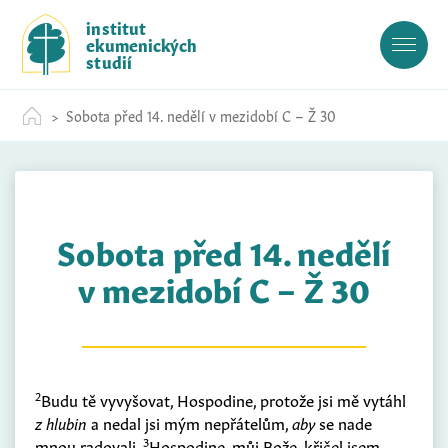
S
institut
k
ekumenických
i
studií
p
t
Sobota před 14. nedělí v mezidobí C – Ž 30
o
c
o
n
t
Sobota před 14. nedělí
e
n
v mezidobí C – Ž 30
t
2
Budu tě vyvyšovat, Hospodine, protože jsi mě vytáhl
z hlubin
a nedal jsi mým nepřátelům,
aby
se nade
3
mnou radovali.
Hospodine, můj Bože, křičel jsem