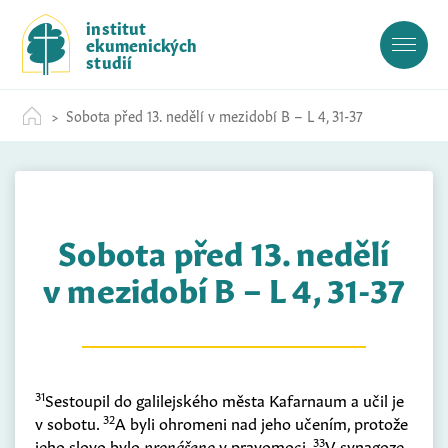
S
institut
k
ekumenických
i
studií
p
t
Sobota před 13. nedělí v mezidobí B – L 4, 31-37
o
c
o
n
t
Sobota před 13. nedělí
e
n
v mezidobí B – L 4, 31-37
t
31
Sestoupil do galilejského města Kafarnaum a učil je
32
v sobotu.
A byli ohromeni nad jeho učením, protože
33
jeho slovo bylo
pronášeno
v pravomoci.
V synagoze