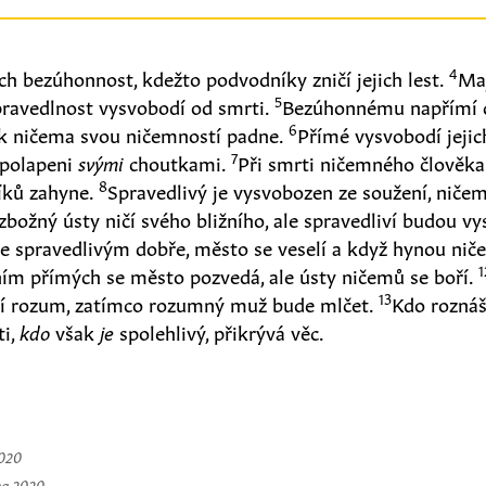
4
ch bezúhonnost, kdežto podvodníky zničí jejich lest.
Ma
5
pravedlnost vysvobodí od smrti.
Bezúhonnému napřímí 
6
ak ničema svou ničemností padne.
Přímé vysvobodí jejic
7
 polapeni
svými
choutkami.
Při smrti ničemného člověk
8
níků zahyne.
Spravedlivý je vysvobozen ze soužení, niče
zbožný ústy ničí svého bližního, ale spravedliví budou v
je spravedlivým dobře, město se veselí a když hynou nič
1
ím přímých se město pozvedá, ale ústy ničemů se boří.
13
í rozum, zatímco rozumný muž bude mlčet.
Kdo roznáš
ti,
kdo
však
je
spolehlivý, přikrývá věc.
2020
na 2020