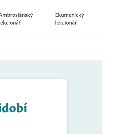
Ambrosiánský
Ekumenický
lekcionář
lekcionář
idobí