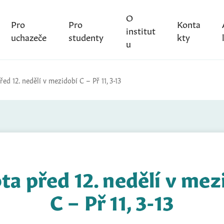
O
Pro
Pro
Konta
institut
uchazeče
studenty
kty
u
ed 12. nedělí v mezidobí C – Př 11, 3-13
ta před 12. nedělí v mez
C – Př 11, 3-13