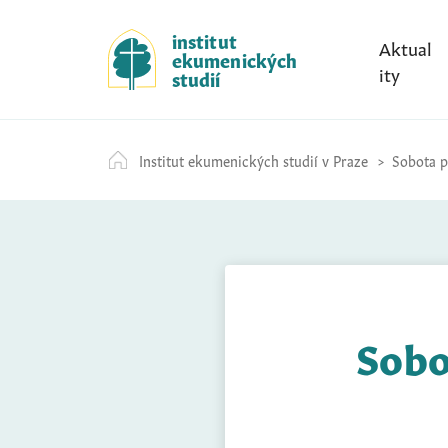
S
k
institut
Aktual
ekumenických
i
ity
studií
p
t
o
Institut ekumenických studií v Praze
Sobota př
c
o
n
t
e
n
t
Sobo