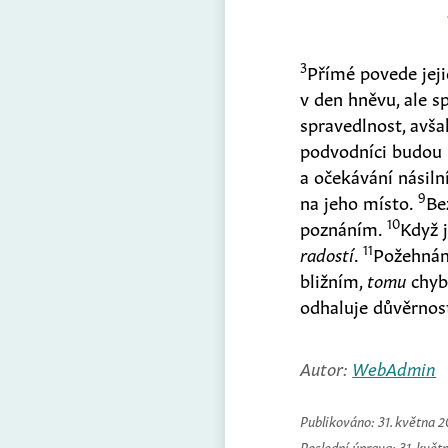
3
Přímé povede jeji
v den hněvu, ale s
spravedlnost, avš
podvodníci budou
a očekávání násil
9
na jeho místo.
Be
10
poznáním.
Když 
11
radostí
.
Požehnán
bližním,
tomu
chyb
odhaluje důvěrnos
Autor:
WebAdmin
Publikováno:
31. května 
Poslední úprava:
31. květ