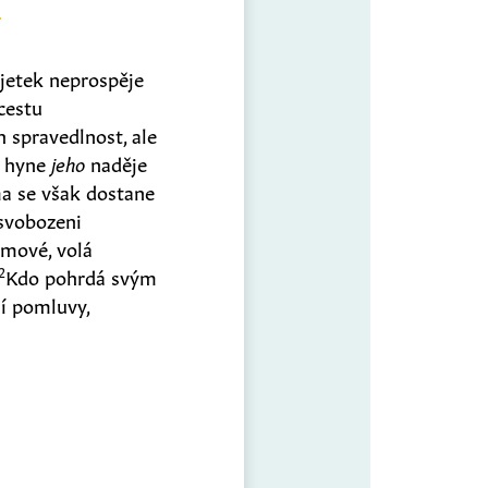
jetek neprospěje
cestu
h spravedlnost, ale
a hyne
jeho
naděje
ma se však dostane
ysvobozeni
emové, volá
2
Kdo pohrdá svým
í pomluvy,