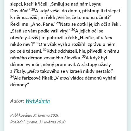
slepci, kteří křičeli: „Smiluj se nad námi, synu
28
Davidův!“
A když vešel do domu, přistoupili ti slepci
k němu. Ježíš jim řekl: „Věříte, že to mohu učinit?“
29
Řekli mu: „Ano, Pane.“
Nato se dotkl jejich očí a řekl:
30
„Staň se vám podle vaší víry!“
A jejich oči se
otevřely. Ježíš jim pohrozil a řekl: „Hleďte, ať
o tom
31
nikdo neví!“
Oni však vyšli a rozšířili zprávu o něm
32
po celé té zemi.
Když odcházeli, hle, přivedli k němu
33
němého démonizovaného člověka.
A když byl
démon vyhnán, němý promluvil. A zástupy užasly
a říkaly: „
Něco
takového se v Izraeli nikdy nestalo.“
34
Ale farizeové říkali: „V
moci
vládce démonů vyhání
démony.“
Autor:
WebAdmin
Publikováno:
31. května 2020
Poslední úprava:
31. května 2020