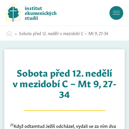
S
institut
k
ekumenických
i
studií
p
t
Sobota před 12. nedělí v mezidobí C – Mt 9, 27-34
o
c
o
n
t
Sobota před 12. nedělí
e
n
v mezidobí C – Mt 9, 27-
t
34
27
Když odtamtud Ježíš odcházel, vydali se za ním dva