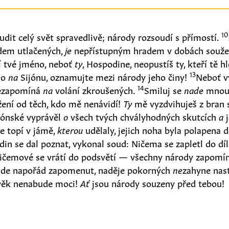
10
dit celý svět spravedlivě; národy rozsoudí s přímostí.
dem utlačených,
je
nepřístupným hradem v dobách souže
jí tvé jméno, neboť
ty
, Hospodine, neopustíš ty, kteří tě hl
13
ho
na
Sijónu, oznamujte mezi národy jeho činy!
Neboť v
14
nezapomíná
na
volání zkroušených.
Smiluj se
nade
mnou,
ení od těch, kdo mě nenávidí!
Ty
mě vyzdvihuješ z bran 
ijónské vyprávěl
o
všech tvých chvályhodných skutcích
a
j
e topí v jámě,
kterou
udělaly, jejich noha byla polapena d
in se dal poznat, vykonal soud: Ničema se zapletl do dí
ičemové se vrátí do podsvětí — všechny národy zapomín
ude napořád zapomenut, naděje pokorných
ne
zahyne nas
věk nenabude moci!
Ať
jsou národy souzeny před tebou!