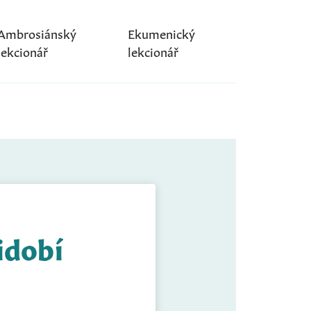
Ambrosiánský
Ekumenický
lekcionář
lekcionář
idobí