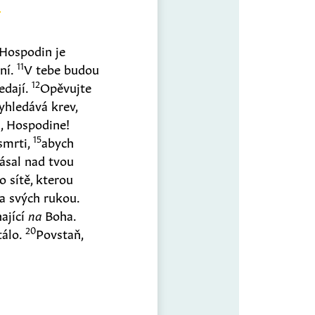
Hospodin je
11
ní.
V tebe budou
12
edají.
Opěvujte
yhledává krev,
 Hospodine!
15
smrti,
abych
ásal nad tvou
o sítě, kterou
la svých rukou.
ající
na
Boha.
20
tálo.
Povstaň,