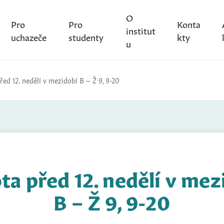
O
Pro
Pro
Konta
institut
uchazeče
studenty
kty
u
ed 12. nedělí v mezidobí B – Ž 9, 9-20
ta před 12. nedělí v mez
B – Ž 9, 9-20