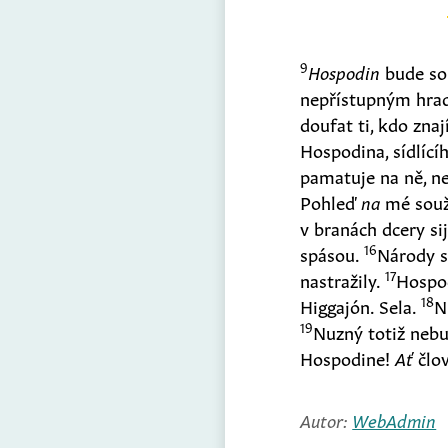
9
Hospodin
bude sou
nepřístupným hra
doufat ti, kdo zna
Hospodina, sídlící
pamatuje na ně, 
Pohleď
na
mé souž
v branách dcery s
16
spásou.
Národy s
17
nastražily.
Hospod
18
Higgajón. Sela.
N
19
Nuzný totiž neb
Hospodine!
Ať
člo
Autor:
WebAdmin