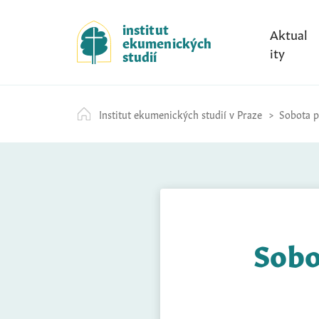
S
k
institut
Aktual
ekumenických
i
ity
studií
p
t
o
Institut ekumenických studií v Praze
Sobota př
c
o
n
t
e
n
t
Sobo