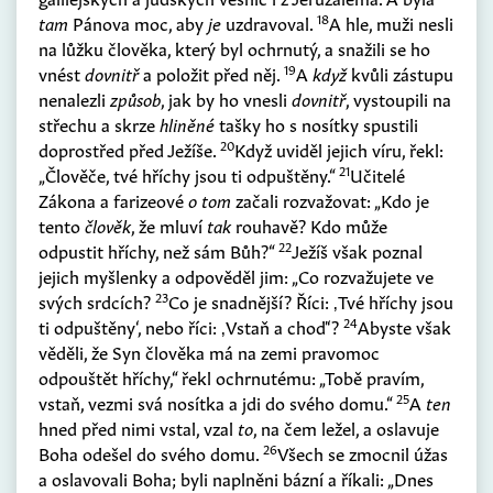
18
tam
Pánova moc, aby
je
uzdravoval.
A hle, muži nesli
na lůžku člověka, který byl ochrnutý, a snažili se ho
19
vnést
dovnitř
a položit před něj.
A
když
kvůli zástupu
nenalezli
způsob
, jak by ho vnesli
dovnitř
, vystoupili na
střechu a skrze
hliněné
tašky ho s nosítky spustili
20
doprostřed před Ježíše.
Když uviděl jejich víru, řekl:
21
„Člověče, tvé hříchy jsou ti odpuštěny.“
Učitelé
Zákona a farizeové
o tom
začali rozvažovat: „Kdo je
tento
člověk
, že mluví
tak
rouhavě? Kdo může
22
odpustit hříchy, než sám Bůh?“
Ježíš však poznal
jejich myšlenky a odpověděl jim: „Co rozvažujete ve
23
svých srdcích?
Co je snadnější? Říci: ‚Tvé hříchy jsou
24
ti odpuštěny‘, nebo říci: ‚Vstaň a choď‘?
Abyste však
věděli, že Syn člověka má na zemi pravomoc
odpouštět hříchy,“ řekl ochrnutému: „Tobě pravím,
25
vstaň, vezmi svá nosítka a jdi do svého domu.“
A
ten
hned před nimi vstal, vzal
to
, na čem ležel, a oslavuje
26
Boha odešel do svého domu.
Všech se zmocnil úžas
a oslavovali Boha; byli naplněni bázní a říkali: „Dnes