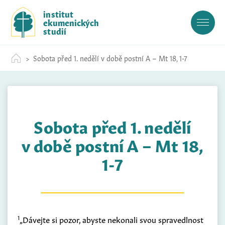
S
institut
k
ekumenických
i
studií
p
t
Sobota před 1. nedělí v době postní A – Mt 18, 1-7
o
c
o
n
t
Sobota před 1. nedělí
e
n
v době postní A – Mt 18,
t
1-7
1
„Dávejte si pozor, abyste nekonali svou spravedlnost