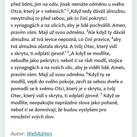
před lidmi, jim na odiv. jinak nemáte odměnu u svého
2
Otce, který
je
v nebesích.“
„Když tedy dáváš almužnu.
nevytrubuj
to
před sebou, jak
to
činí pokrytci
v synagogách a na ulicích, aby je lidé pochválili. Amen,
3
pravím vám: Mají
už
svou odměnu.
Ale když ty dáváš
4
almužnu. ať tvá levice nepozná, co činí pravice,
aby
tvá almužna zůstala skrytá. A tvůj Otec, který vidí
5
v skrytu, ti odplatí
zjevně
.“
„A když se modlíte,
nebuďte jako pokrytci; neboť
ti
se rádi modlí, stojíce
v synagogách a na rozích ulic, aby je viděli lidé. Amen,
6
pravím vám: Mají
už
svou odměnu.
Když ty se
modlíš, vejdi do svého pokoje, zavři za sebou dveře
a
pomodli se k svému Otci, který
je
v skrytu, a tvůj
7
Otec, který vidí v skrytu, ti odplatí
zjevně
.
Když se
modlíte, neopakujte naprázdno slova jako pohané,
neboť
ti
se domnívají, že budou vyslyšeni pro
množství svých slov.
Autor:
WebAdmin