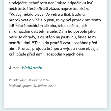
a odejděte, neboť toto není místo odpočinku kvůli
nečistotě,
která
přináší zkázu, naprostou zkázu.
11
Kdyby někdo plácal
do
větru a lhal: Budu ti
prorokovat o víně a o pivu,
to
by byl prorok
pro
tento
12
lid!
Jistě posbírám Jákoba, tebe celého, jistě
shromáždím ostatek Izraele. Dám ho pospolu jako
ovce
do
ohrady, jako stádo na pastvinu; bude se
to
13
hemžit lidmi.
Ten, kdo proráží cestu, vytáhne před
nimi. Prorazí, projdou bránou a vyjdou skrze ni. Jejich
král půjde před nimi, Hospodin v jejich čele.
Autor:
WebAdmin
Publikováno:
31. května 2020
Poslední úprava:
31. května 2020