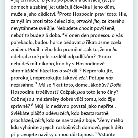
domech a zabírají
je
; utlačují člověka i jeho dům,
3
muže a jeho dědictví.
Proto Hospodin praví toto: Hle,
zamýšlím proti této čeledi zlo,
otrocké jho
, ze kterého
nevytáhnete své šíje. Nebudete chodit povýšeně,
4
neboť
to
bude zlá doba.
V onen den pronesou o vás
pořekadlo, budou hořce bědovat
a
říkat: Jsme zcela
zničeni. Podíl mého lidu proměnil. Jak to, že mi
ho
5
odebral
a
mé pole rozdělil odpadlíkům?
Proto
nebudeš mít nikoho, kdo by v Hospodinově
6
shromáždění házel los
o svůj
díl.
Neprorokujte,
prorokují, neprorokujte takové
věci
. Potupa
nás
7
nezasáhne.
Má
se říkat toto, dome Jákobův?
Došla
Hospodinu trpělivost? Cožpak
jsou
toto jeho činy?
Což nejsou mé záměry dobré vůči tomu, kdo žije
8
správně?
Můj lid nedávno povstal jako nepřítel.
Svlékáte plášť z oděvu
těch
, kdo bezstarostně
9
procházejí,
těch
, kdo se navracejí
z
boje.
Ženy mého
lidu vyháníte z jejich rozkošných domovů, jejich děti
10
připravujete navěky o mou důstojnost.
Vstaňte