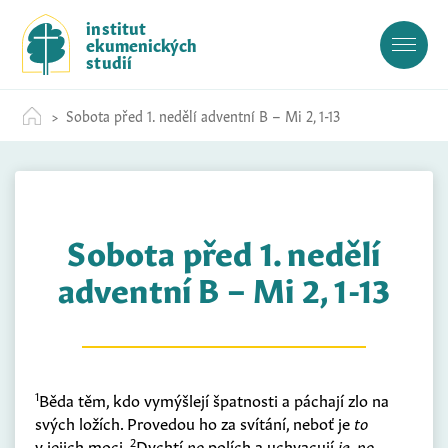
S
institut
k
ekumenických
i
studií
p
t
Sobota před 1. nedělí adventní B – Mi 2, 1-13
o
c
o
n
t
Sobota před 1. nedělí
e
n
adventní B – Mi 2, 1-13
t
1
Běda těm, kdo vymýšlejí špatnosti a páchají zlo na
svých ložích. Provedou ho za svítání, neboť je
to
2
v jejich moci.
Dychtí
po
polích a uchvacují
je
,
po