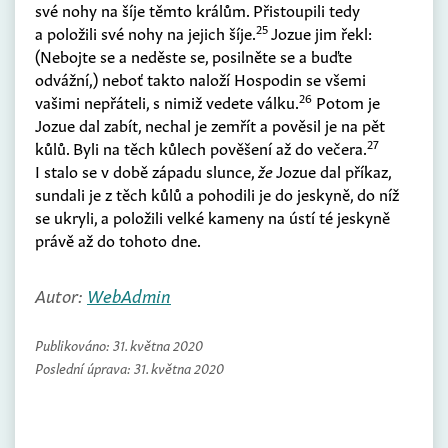
své nohy na šíje těmto králům. Přistoupili tedy
25
a položili své nohy na jejich šíje.
Jozue jim řekl:
(
Nebojte se a neděste se, posilněte se a buďte
odvážní,
)
neboť takto naloží Hospodin se všemi
26
vašimi nepřáteli, s nimiž vedete válku.
Potom je
Jozue dal zabít, nechal je zemřít a pověsil je na pět
27
kůlů. Byli na těch kůlech pověšení až do večera.
I stalo se v době západu slunce,
že
Jozue dal příkaz,
sundali je z těch kůlů a pohodili je do jeskyně, do níž
se ukryli, a položili velké kameny na ústí té jeskyně
právě až do tohoto dne.
Autor:
WebAdmin
Publikováno:
31. května 2020
Poslední úprava:
31. května 2020