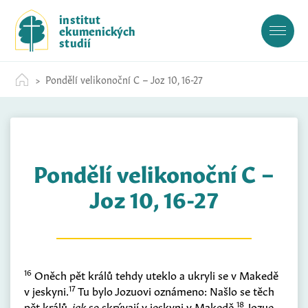
S
institut
k
ekumenických
i
studií
p
t
Pondělí velikonoční C – Joz 10, 16-27
o
c
o
n
t
Pondělí velikonoční C –
e
n
Joz 10, 16-27
t
16
Oněch pět králů tehdy uteklo a ukryli se v Makedě
17
v jeskyni.
Tu bylo Jozuovi oznámeno: Našlo se těch
18
pět králů,
jak
se skrývají v jeskyni v Makedě.
Jozue