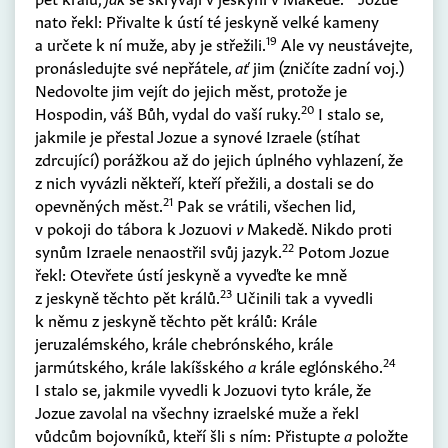
nato řekl: Přivalte k ústí té jeskyně velké kameny
19
a určete k ní muže, aby je střežili.
Ale vy neustávejte,
pronásledujte své nepřátele,
ať
jim
(
zničíte zadní voj.
)
Nedovolte jim vejít do jejich měst, protože je
20
Hospodin, váš Bůh, vydal do vaší ruky.
I stalo se,
jakmile je přestal Jozue a synové Izraele
(
stíhat
zdrcující
)
porážkou až do jejich úplného vyhlazení, že
z nich vyvázli někteří, kteří přežili, a dostali se do
21
opevněných měst.
Pak se vrátili, všechen lid,
v pokoji do tábora k Jozuovi
v
Makedě. Nikdo proti
22
synům Izraele nenaostřil svůj jazyk.
Potom Jozue
řekl: Otevřete ústí jeskyně a vyveďte ke mně
23
z jeskyně těchto pět králů.
Učinili tak a vyvedli
k němu z jeskyně těchto pět králů: Krále
jeruzalémského, krále chebrónského, krále
24
jarmútského, krále lakíšského
a
krále eglónského.
I stalo se, jakmile vyvedli k Jozuovi tyto krále, že
Jozue zavolal na všechny izraelské muže a řekl
vůdcům bojovníků, kteří šli s ním: Přistupte
a
položte