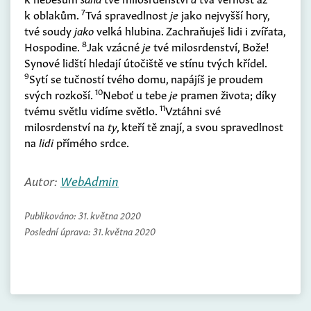
7
k oblakům.
Tvá spravedlnost
je
jako nejvyšší hory,
tvé soudy
jako
velká hlubina. Zachraňuješ lidi i zvířata,
8
Hospodine.
Jak vzácné
je
tvé milosrdenství, Bože!
Synové lidští hledají útočiště ve stínu tvých křídel.
9
Sytí se tučností tvého domu, napájíš je proudem
10
svých rozkoší.
Neboť u tebe
je
pramen života; díky
11
tvému světlu vidíme světlo.
Vztáhni své
milosrdenství na
ty
, kteří tě znají, a svou spravedlnost
na
lidi
přímého srdce.
Autor:
WebAdmin
Publikováno:
31. května 2020
Poslední úprava:
31. května 2020