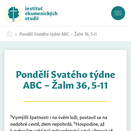
S
institut
k
ekumenických
i
studií
p
t
Pondělí Svatého týdne ABC – Žalm 36, 5-11
o
c
o
n
t
Pondělí Svatého týdne
e
n
ABC – Žalm 36, 5-11
t
5
Vymýšlí špatnosti
i
na svém loži; postavil se na
6
nedobré cestě, zlem nepohrdá.
Hospodine, až
k nebesům
sahá
tvé milosrdenství
a
tvá věrnost až