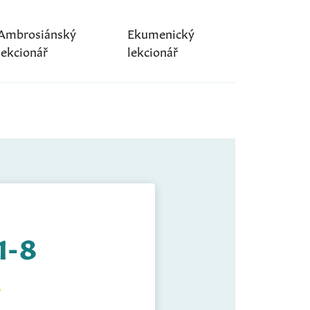
Ambrosiánský
Ekumenický
lekcionář
lekcionář
 1-8