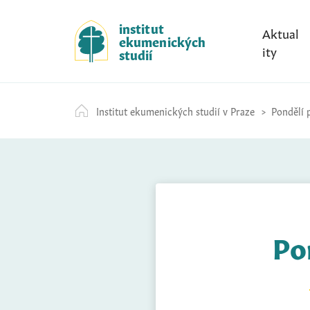
S
k
institut
Aktual
ekumenických
i
ity
studií
p
t
o
Institut ekumenických studií v Praze
Pondělí p
c
o
n
t
e
n
t
Pon