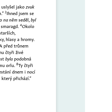
m uslyšel jako
zvuk
2
m.“
Ihned jsem se
do
na něm
seděl,
byl
4
o smaragd.
Okolo
tarších,
ky, hlasy a hromy.
A před trůnem
u čtyři živé
ost
byla
podobná
8
mu orlu.
Ty čtyři
řestání dnem i nocí
 který přichází.“