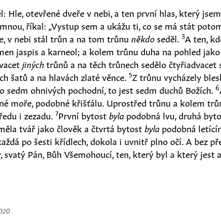
 Hle, otevřené dveře v nebi, a ten první hlas, který jse
 mnou, říkal: „Vystup sem a ukážu ti, co se má stát poto
3
le, v nebi stál trůn a na tom trůnu
někdo
seděl.
A ten, k
men jaspis a karneol; a kolem trůnu duha na pohled jak
dvacet
jiných
trůnů a na těch trůnech sedělo čtyřiadvacet s
5
ch šatů a na hlavách zlaté věnce.
Z trůnu vycházely bles
6
o sedm ohnivých pochodní, to jest sedm duchů Božích.
né moře, podobné křišťálu. Uprostřed trůnu a kolem trůn
7
předu i zezadu.
První bytost
byla
podobná lvu, druhá byt
 měla tvář jako člověk a čtvrtá bytost
byla
podobná letící
aždá po šesti křídlech, dokola i uvnitř plno očí. A bez p
tý, svatý Pán, Bůh Všemohoucí, ten, který byl a který jest a
2020