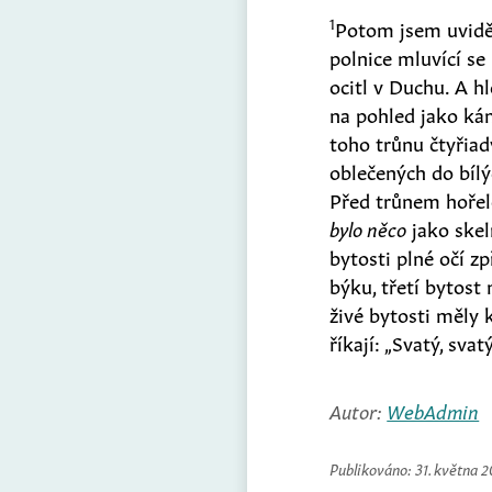
1
Potom jsem uviděl:
polnice mluvící se
ocitl v Duchu. A h
na pohled jako ká
toho trůnu čtyřia
oblečených do bílý
Před trůnem hořel
bylo něco
jako skel
bytosti plné očí z
býku, třetí bytost
živé bytosti měly k
říkají: „Svatý, sva
Autor:
WebAdmin
Publikováno:
31. května 