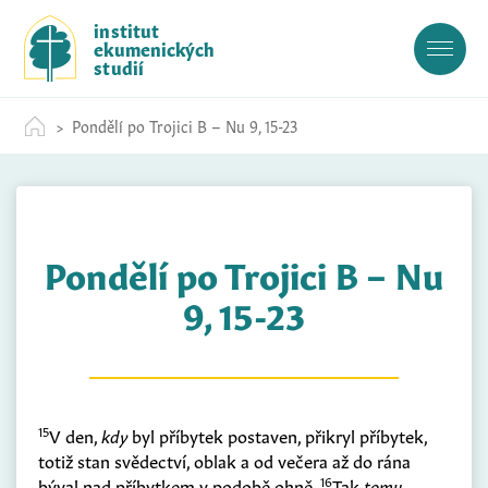
S
institut
k
ekumenických
i
studií
p
t
Pondělí po Trojici B – Nu 9, 15-23
o
c
o
n
t
Pondělí po Trojici B – Nu
e
n
9, 15-23
t
15
V den,
kdy
byl příbytek postaven, přikryl příbytek,
totiž stan svědectví, oblak a od večera až do rána
16
býval nad příbytkem v podobě ohně.
Tak
tomu