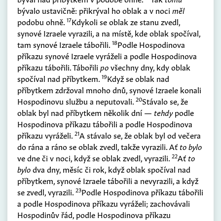
bývalo ustavičně: přikrýval ho oblak a v noci
měl
17
podobu ohně.
Kdykoli se oblak ze stanu zvedl,
synové Izraele vyrazili, a na místě, kde oblak spočíval,
18
tam synové Izraele tábořili.
Podle Hospodinova
příkazu synové Izraele vyráželi a podle Hospodinova
příkazu tábořili. Tábořili
po
všechny dny, kdy oblak
19
spočíval nad příbytkem.
Když se oblak nad
příbytkem zdržoval mnoho dnů, synové Izraele konali
20
Hospodinovu službu a neputovali.
Stávalo se, že
oblak byl nad příbytkem několik dní —
tehdy
podle
Hospodinova příkazu tábořili a podle Hospodinova
21
příkazu vyráželi.
A stávalo se, že oblak byl od večera
do rána a ráno se oblak zvedl, takže vyrazili. Ať
to bylo
22
ve dne či v noci, když se oblak zvedl, vyrazili.
Ať
to
bylo
dva dny, měsíc či rok, když oblak spočíval nad
příbytkem, synové Izraele tábořili a nevyrazili, a když
23
se zvedl, vyrazili.
Podle Hospodinova příkazu tábořili
a podle Hospodinova příkazu vyráželi; zachovávali
Hospodinův řád, podle Hospodinova příkazu