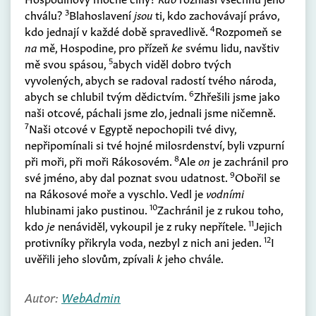
3
chválu?
Blahoslavení
jsou
ti, kdo zachovávají právo,
4
kdo jednají v každé době spravedlivě.
Rozpomeň se
na
mě, Hospodine, pro přízeň
ke
svému lidu, navštiv
5
mě svou spásou,
abych viděl dobro tvých
vyvolených, abych se radoval radostí tvého národa,
6
abych se chlubil tvým dědictvím.
Zhřešili jsme jako
naši otcové, páchali jsme zlo, jednali jsme ničemně.
7
Naši otcové v Egyptě nepochopili tvé divy,
nepřipomínali si tvé hojné milosrdenství, byli vzpurní
8
při moři, při moři Rákosovém.
Ale
on
je zachránil pro
9
své jméno, aby dal poznat svou udatnost.
Obořil se
na Rákosové moře a vyschlo. Vedl je
vodními
10
hlubinami jako pustinou.
Zachránil je z rukou toho,
11
kdo
je
nenáviděl, vykoupil je z ruky nepřítele.
Jejich
12
protivníky přikryla voda, nezbyl z nich ani jeden.
I
uvěřili jeho slovům, zpívali
k
jeho chvále.
Autor:
WebAdmin