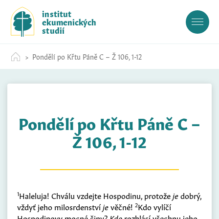
S
institut
k
ekumenických
i
studií
p
t
Pondělí po Křtu Páně C – Ž 106, 1-12
o
c
o
n
t
Pondělí po Křtu Páně C –
e
n
Ž 106, 1-12
t
1
Haleluja! Chválu vzdejte Hospodinu, protože
je
dobrý,
2
vždyť jeho milosrdenství
je
věčné!
Kdo vylíčí
Hospodinovy mocné činy?
Kdo
rozhlásí všechnu jeho