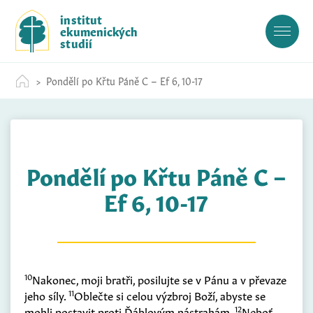
S
institut
k
ekumenických
i
studií
p
t
Pondělí po Křtu Páně C – Ef 6, 10-17
o
c
o
n
t
Pondělí po Křtu Páně C –
e
n
Ef 6, 10-17
t
10
Nakonec, moji bratři, posilujte se v Pánu a v převaze
11
jeho síly.
Oblečte si celou výzbroj Boží, abyste se
12
mohli postavit proti Ďáblovým nástrahám.
Neboť