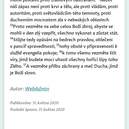
náš zápas není proti krvi a tělu, ale proti vládám, proti
autoritám, proti světovládcům této temnoty, proti
duchovním
mocnostem
zla v nebeských
oblastech
.
13
Proto vezměte na sebe celou Boží zbroj, abyste se
mohli v den zlý vzepřít, všechno vykonat a zůstat stát.
14
Stůjte tedy opásáni na bedrech pravdou, oblečeni
15
v pancíř spravedlnosti,
nohy obuté v připravenosti
k
16
službě
evangelia pokoje;
k
tomu
všemu vezměte štít
víry, jímž budete moci uhasit všechny hořící šípy toho
17
Zlého.
A vezměte přilbu záchrany a meč Ducha, jímž
je Boží slovo.
Autor:
WebAdmin
Publikováno:
31. května 2020
Poslední úprava:
31. května 2020