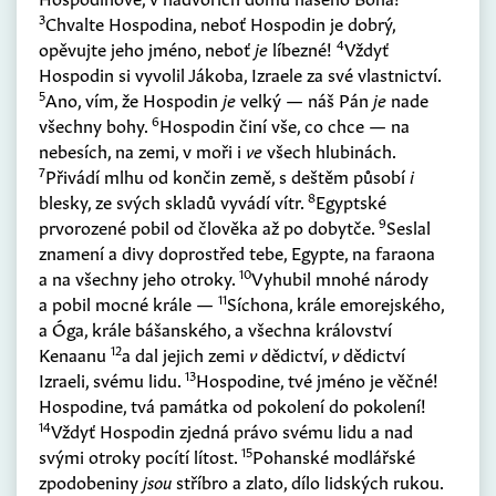
3
Chvalte Hospodina, neboť Hospodin je dobrý,
4
opěvujte jeho jméno, neboť
je
líbezné!
Vždyť
Hospodin si vyvolil Jákoba, Izraele za své vlastnictví.
5
Ano, vím, že Hospodin
je
velký — náš Pán
je
nade
6
všechny bohy.
Hospodin činí vše, co chce — na
nebesích, na zemi, v moři i
ve
všech hlubinách.
7
Přivádí mlhu od končin země, s deštěm působí
i
8
blesky, ze svých skladů vyvádí vítr.
Egyptské
9
prvorozené pobil od člověka až po dobytče.
Seslal
znamení a divy doprostřed tebe, Egypte, na faraona
10
a na všechny jeho otroky.
Vyhubil mnohé národy
11
a pobil mocné krále —
Síchona, krále emorejského,
a Óga, krále bášanského, a všechna království
12
Kenaanu
a dal jejich zemi
v
dědictví,
v
dědictví
13
Izraeli, svému lidu.
Hospodine, tvé jméno je věčné!
Hospodine, tvá památka od pokolení do pokolení!
14
Vždyť Hospodin zjedná právo svému lidu a nad
15
svými otroky pocítí lítost.
Pohanské modlářské
zpodobeniny
jsou
stříbro a zlato, dílo lidských rukou.