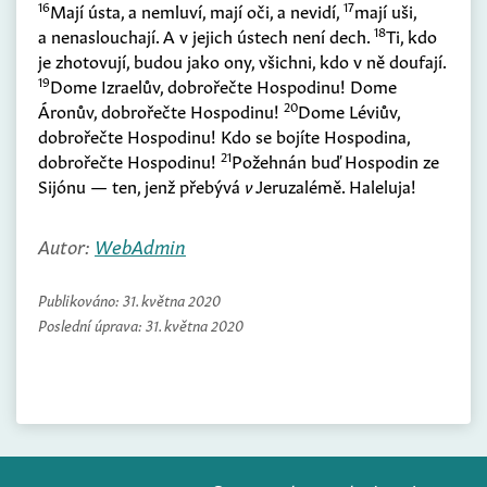
16
17
Mají ústa, a nemluví, mají oči, a nevidí,
mají uši,
18
a nenaslouchají. A v jejich ústech není dech.
Ti, kdo
je zhotovují, budou jako ony, všichni, kdo v ně doufají.
19
Dome Izraelův, dobrořečte Hospodinu! Dome
20
Áronův, dobrořečte Hospodinu!
Dome Léviův,
dobrořečte Hospodinu! Kdo se bojíte Hospodina,
21
dobrořečte Hospodinu!
Požehnán buď Hospodin ze
Sijónu — ten, jenž přebývá
v
Jeruzalémě. Haleluja!
Autor:
WebAdmin
Publikováno:
31. května 2020
Poslední úprava:
31. května 2020