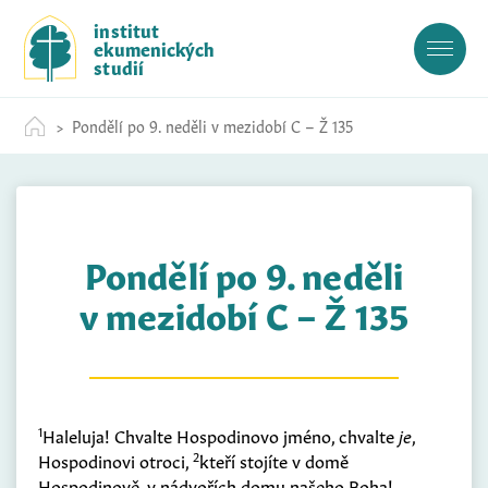
S
institut
k
ekumenických
i
studií
p
t
Pondělí po 9. neděli v mezidobí C – Ž 135
o
c
o
n
t
Pondělí po 9. neděli
e
n
v mezidobí C – Ž 135
t
1
Haleluja! Chvalte Hospodinovo jméno, chvalte
je
,
2
Hospodinovi otroci,
kteří stojíte v domě
Hospodinově, v nádvořích domu našeho Boha!