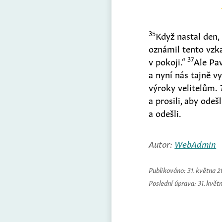
35
Když nastal den, 
oznámil tento vzkaz
37
v pokoji.“
Ale Pav
a nyní nás tajně v
výroky velitelům.
a prosili, aby odeš
a odešli.
Autor:
WebAdmin
Publikováno:
31. května 
Poslední úprava:
31. květ