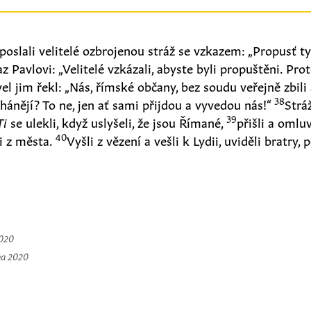
poslali velitelé ozbrojenou stráž se vzkazem: „Propusť ty 
 Pavlovi: „Velitelé vzkázali, abyste byli propuštěni. Prot
el jim řekl: „Nás, římské občany, bez soudu veřejně zbili 
38
yhánějí? To ne, jen ať sami přijdou a vyvedou nás!“
Strá
39
Ti
se ulekli, když uslyšeli, že jsou Římané,
přišli a omluv
40
li z města.
Vyšli z vězení a vešli k Lydii, uviděli bratry,
2020
na 2020