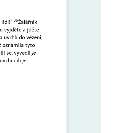
36
lidi!“
Žalářník
o vyjděte a jděte
a uvrhli do vězení,
ž oznámila tyto
ili se, vyvedli
je
 povzbudili
je