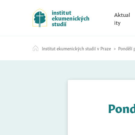
S
k
institut
Aktual
ekumenických
i
ity
studií
p
t
o
Institut ekumenických studií v Praze
Pondělí p
c
o
n
t
e
n
t
Pond