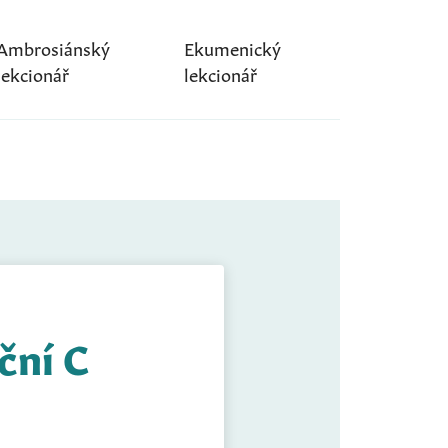
Ambrosiánský
Ekumenický
lekcionář
lekcionář
ční C