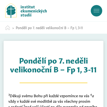
S
institut
k
ekumenických
i
studií
p
t
Pondělí po 7. neděli velikonoční B – Fp 1, 3-11
o
c
o
n
t
Pondělí po 7. neděli
e
n
velikonoční B – Fp 1, 3-11
t
3
4
Děkuji svému Bohu při každé vzpomínce na vás
a
vždy v každé své modlitbě za vás všechny prosím
5
s radostí
nad vaší účastí na
díle
evangelia od prvního