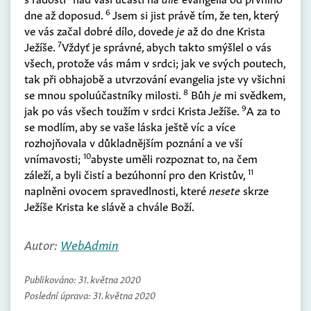
6
dne až doposud.
Jsem si jist právě tím, že ten, který
ve vás začal dobré dílo, dovede
je
až do dne Krista
7
Ježíše.
Vždyť je správné, abych takto smýšlel o vás
všech, protože vás mám v srdci; jak ve svých poutech,
tak při obhajobě a utvrzování evangelia jste vy všichni
8
se mnou spoluúčastníky milosti.
Bůh
je
mi svědkem,
9
jak po vás všech toužím v srdci Krista Ježíše.
A za to
se modlím, aby se vaše láska ještě víc a více
rozhojňovala v důkladnějším poznání a ve vší
10
vnímavosti;
abyste uměli rozpoznat to, na čem
11
záleží, a byli čistí a bezúhonní pro den Kristův,
naplněni ovocem spravedlnosti, které
nesete
skrze
Ježíše Krista ke slávě a chvále Boží.
Autor:
WebAdmin
Publikováno:
31. května 2020
Poslední úprava:
31. května 2020