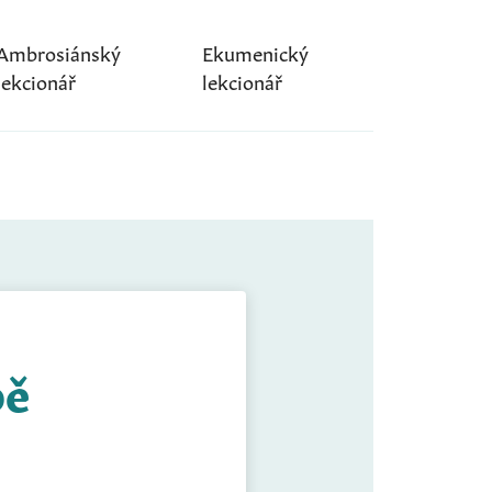
Ambrosiánský
Ekumenický
lekcionář
lekcionář
bě