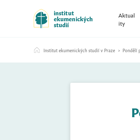
S
k
institut
Aktual
ekumenických
i
ity
studií
p
t
o
Institut ekumenických studií v Praze
Pondělí p
c
o
n
t
e
n
t
P