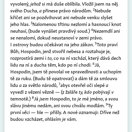
vyvolený,
jehož
si má duše oblíbila. Vložil jsem na něj
2
svého Ducha,
a
přinese právo národům.
Nebude
křičet ani se pozdvihovat ani nebude venku slyšet
3
jeho hlas.
Nalomenou třtinu nezlomí a hasnoucí knot
4
neuhasí,
(
bude vynášet pravdivý soud.
)
Nezemdlí ani
se nenalomí, dokud neustanoví v zemi právo.
5
I ostrovy budou očekávat na jeho zákon.
Toto praví
Bůh, Hospodin, jenž stvořil nebesa a roztahuje je,
rozprostírá zemi i
to
, co na ní vzchází, který dává dech
6
lidu na ní a ducha těm, kdo po ní chodí:
Já,
Hospodin, jsem tě povolal ve spravedlnosti a uchopím
tě za ruku.
(
Budu tě opatrovat
)
a dám tě za smlouvu
7
lidu
a
za světlo národů,
abys otevřel oči slepé
a
vyvedl z vězení vězně —
(
z žaláře
ty, kdo
pobývají
v
8
temnotě.
)
Já
jsem
Hospodin, to
je
mé jméno, a svou
9
slávu jinému nedám, ani svou chválu modlám.
Ty
první
věci
— hle — přišly. A nové oznamuji: Dříve než
budou vzcházet, ohlásím
je
vám.