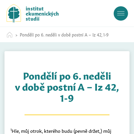
S
institut
k
ekumenických
i
studií
p
t
Pondělí po 6. neděli v době postní A – Iz 42, 1-9
o
c
o
n
t
Pondělí po 6. neděli
e
n
v době postní A – Iz 42,
t
1-9
1
Hle, můj otrok, kterého budu
(
pevně držet,
)
můj